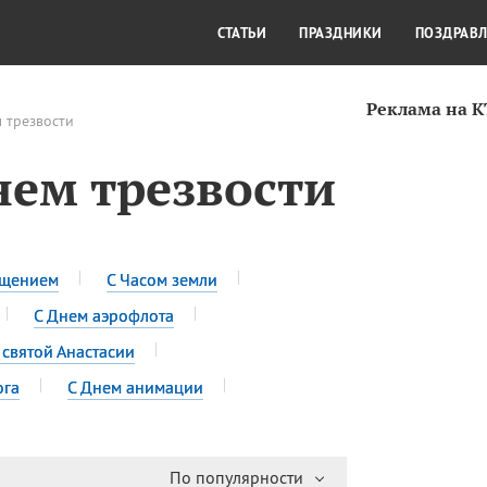
СТИЛЬ ЖИЗНИ
КУЛЬТУРА
КРА
СТАТЬИ
ПРАЗДНИКИ
ПОЗДРАВ
Реклама на 
 трезвости
нем трезвости
ещением
С Часом земли
С Днем аэрофлота
 святой Анастасии
ога
С Днем анимации
По популярности