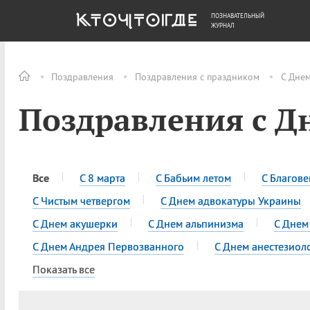
ПОЗНАВАТЕЛЬНЫЙ
ОБЩЕСТВО
ДЕНЬГИ
ЖУРНАЛ
Поздравления
Поздравления с праздником
С Днем
Поздравления с Д
Все
С 8 марта
С Бабьим летом
С Благов
С Чистым четвергом
С Днем адвокатуры Украины
С Днем акушерки
С Днем альпинизма
С Днем
С Днем Андрея Первозванного
С Днем анестезиол
Показать все