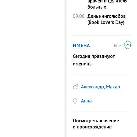
врачей и целителя
больных
09.08
День книголюбов
(Book Lovers Day)
ИМЕНА
Все
Сегодня празднуют
именины
Александр
,
Макар
Анна
Посмотреть значение
и происхождение