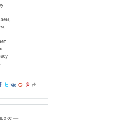
лу
аем,
ем.
ает
х.
асу
.
в шоке —