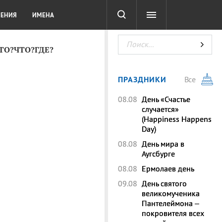
СОТА
DIGITAL
ТЕСТЫ
ЛЕНИЯ
ИМЕНА
КТО?ЧТО?ГДЕ?
ПРАЗДНИКИ
Все
08.08
День «Счастье
случается»
(Happiness Happens
Day)
08.08
День мира в
Аугсбурге
08.08
Ермолаев день
09.08
День святого
великомученика
Пантелеймона –
покровителя всех