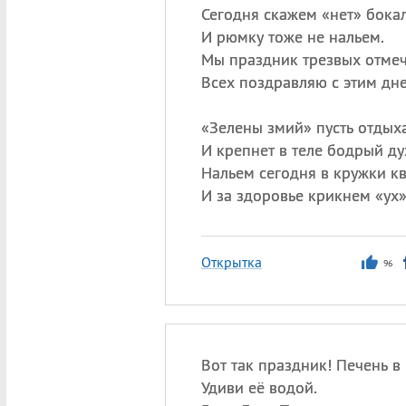
Сегодня скажем «нет» бока
И рюмку тоже не нальем.
Мы праздник трезвых отмеч
Всех поздравляю с этим дн
«
Зелены змий» пусть отдых
И крепнет в теле бодрый ду
Нальем сегодня в кружки кв
И за здоровье крикнем «ух»
Открытка
96
Вот так праздник! Печень 
Удиви её водой.