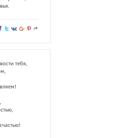
вья.
вости тебя,
ем,
вляем!
,
стью,
счастью!