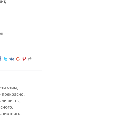
ит,
:
оен —
сти чтим,
 прекрасно,
ли чисты,
ясного.
спиртного,