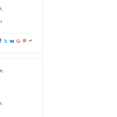
,
!
е,
т,