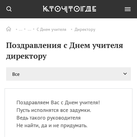
С Днем учителя
Директору
Все
ПРАЗДНИКИ
Поздравления с Днем учителя
09.08
День памяти жертв
атомной
директору
бомбардировки
Нагасаки
09.08
День переплетов
Все
09.08
Национальный женский
день
09.08
Национальный день
Поздравляем Вас с Днем учителя!
рисового пудинга
Пусть исполнятся все задумки.
09.08
День Дымняшки
Ведь такого руководителя
(Smokey Bear Day)
Не найти, да и не придумать.