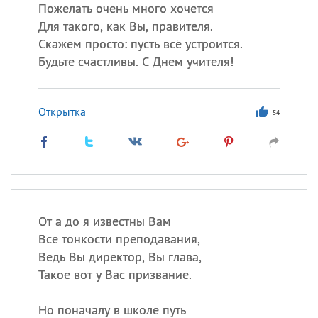
Все
ИМЕНА
Пожелать очень много хочется
Для такого, как Вы, правителя.
Сегодня празднуют именины
Скажем просто: пусть всё устроится.
Будьте счастливы. С Днем учителя!
Сергей
, Теодор,
Федор
Посмотреть значение
и
Открытка
происхождение
54
От а до я известны Вам
Все тонкости преподавания,
Ведь Вы директор, Вы глава,
Такое вот у Вас призвание.
Но поначалу в школе путь