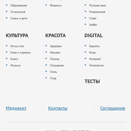
Образование
Финансы
Путешествия
Психология
Развлечения
Семья и дети
Спорт
Хобби
КУЛЬТУРА
КРАСОТА
DIGITAL
Искусство
Здоровье
Гаджеты
Кино и сериалы
Макияж
Игры
Книги
Показы
Интернет
Музыка
Похудение
Технологии
Стиль
Уход
ТЕСТЫ
Медиакит
Контакты
Соглашение