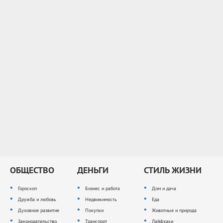
ОБЩЕСТВО
ДЕНЬГИ
СТИЛЬ ЖИЗНИ
Гороскоп
Бизнес и работа
Дом и дача
Дружба и любовь
Недвижимость
Еда
Духовное развитие
Покупки
Животные и природа
Законодательство
Транспорт
Лайфхаки