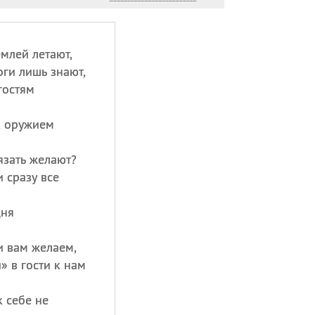
млей летают,
логи лишь знают,
гостям
, оружием
язать желают?
 сразу все
дня
и вам желаем,
 в гости к нам
к себе не