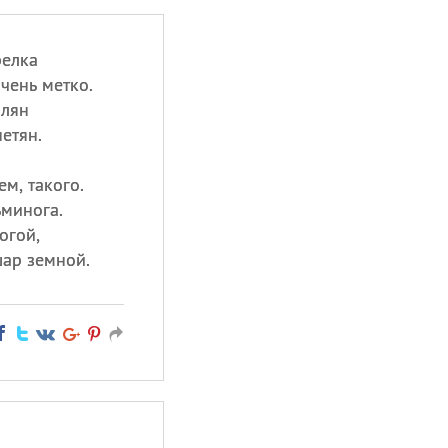
релка
очень метко.
млян
етян.
м, такого.
минога.
огой,
шар земной.