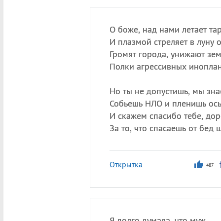
О боже, над нами летает та
И плазмой стреляет в луну 
Громят города, унижают зе
Полки агрессивных иноплан
Но ты не допустишь, мы знае
Собьешь НЛО и пленишь ось
И скажем спасибо тебе, дор
За то, что спасаешь от бед 
Открытка
487
Я долго думала, что муж,