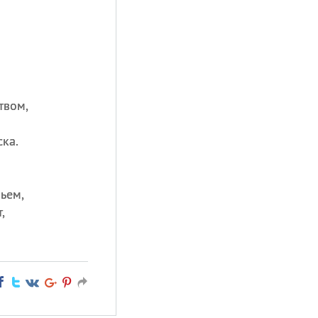
твом,
ка.
ьем,
,