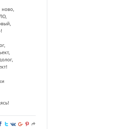
 ново,
ЛО,
овый,
!
ог,
ект,
долог,
кт!
ки
ясь!