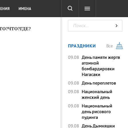
СОТА
DIGITAL
ТЕСТЫ
ЛЕНИЯ
ИМЕНА
КТО?ЧТО?ГДЕ?
ПРАЗДНИКИ
Все
09.08
День памяти жертв
атомной
бомбардировки
Нагасаки
09.08
День переплетов
09.08
Национальный
женский день
09.08
Национальный
день рисового
пудинга
09.08
День Дымняшки