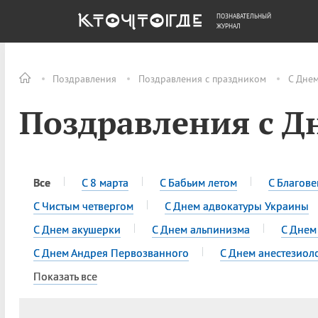
ПОЗНАВАТЕЛЬНЫЙ
ОБЩЕСТВО
ДЕНЬГИ
ЖУРНАЛ
Поздравления
Поздравления с праздником
С Дне
Поздравления с Д
Все
С 8 марта
С Бабьим летом
С Благов
С Чистым четвергом
С Днем адвокатуры Украины
С Днем акушерки
С Днем альпинизма
С Днем
С Днем Андрея Первозванного
С Днем анестезиол
Показать все