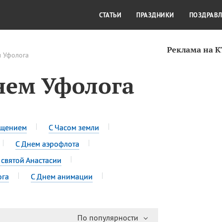
СТИЛЬ ЖИЗНИ
КУЛЬТУРА
КРА
СТАТЬИ
ПРАЗДНИКИ
ПОЗДРАВ
Реклама на 
м Уфолога
нем Уфолога
ещением
С Часом земли
С Днем аэрофлота
 святой Анастасии
ога
С Днем анимации
По популярности