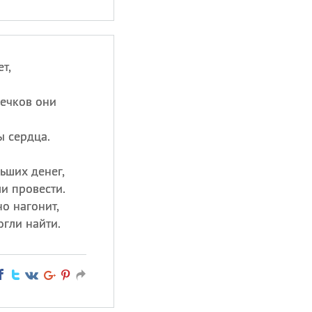
т,
вечков они
ы сердца.
ьших денег,
и провести.
но нагонит,
гли найти.