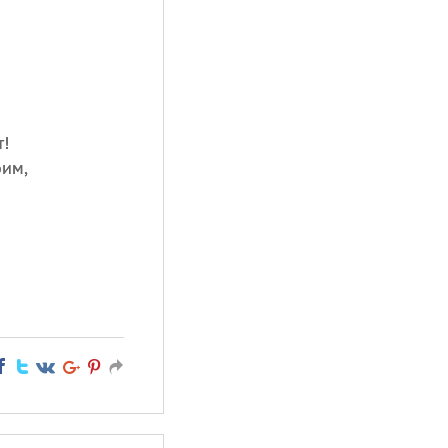
т!
оим,