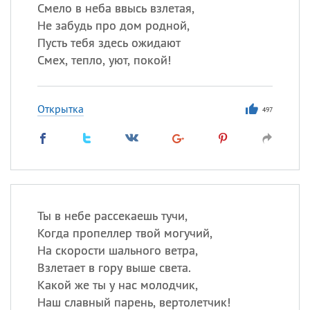
Все
ИМЕНА
Смело в неба ввысь взлетая,
Не забудь про дом родной,
Сегодня празднуют именины
Пусть тебя здесь ожидают
Смех, тепло, уют, покой!
Сергей
, Теодор,
Федор
Посмотреть значение
и
Открытка
происхождение
497
Ты в небе рассекаешь тучи,
Когда пропеллер твой могучий,
На скорости шального ветра,
Взлетает в гору выше света.
Какой же ты у нас молодчик,
Наш славный парень, вертолетчик!