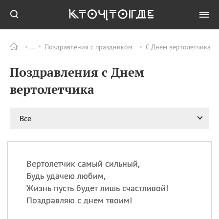
Поздравления с праздником
С Днем вертолетчика
Все
ПРАЗДНИКИ
Поздравления с Днем
09.08
День памяти жертв
атомной
вертолетчика
бомбардировки
Нагасаки
09.08
День переплетов
Все
09.08
Национальный женский
день
09.08
Национальный день
Вертолетчик самый сильный,
рисового пудинга
Будь удачею любим,
09.08
День Дымняшки
Жизнь пусть будет лишь счастливой!
(Smokey Bear Day)
Поздравляю с днем твоим!