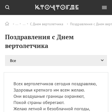
С Днем вертолетчика
Поздравления с Днем верт
Все
ПРАЗДНИКИ
Поздравления с Днем
06.08
Преображение
Господне у западных
вертолетчика
христиан
06.08
День памяти
благоверных князей
Все
Бориса и Глеба, во
святом Крещении
Романа и Давида
07.08
День ассирийских
Всех вертолетчиков сегодня поздравляю,
мучеников
Здоровья крепкого им всем желаю.
07.08
Национальный день
Они воздушные границы охраняют,
маяка
Покой страны оберегают.
07.08
Годовщина битвы при
Желаю летной и безоблачной погоды,
Бояка