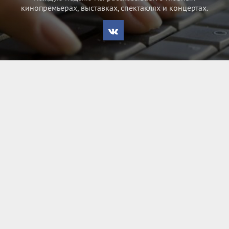
кинопремьерах, выставках, спектаклях и концертах.