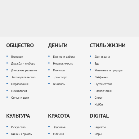
ОБЩЕСТВО
ДЕНЬГИ
СТИЛЬ ЖИЗНИ
Гороскоп
Бизнес и работа
Дом и дача
Дружба и любовь
Недвижимость
Еда
Духовное развитие
Покупки
Животные и природа
Законодательство
Транспорт
Лайфхаки
Образование
Финансы
Путешествия
Психология
Развлечения
Семья и дети
Спорт
Хобби
КУЛЬТУРА
КРАСОТА
DIGITAL
Искусство
Здоровье
Гаджеты
Кино и сериалы
Макияж
Игры