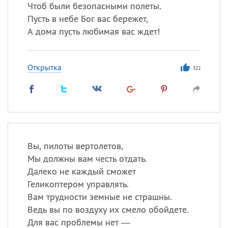
Чтоб были безопасными полеты.
Пусть в небе Бог вас бережет,
А дома пусть любимая вас ждет!
Все
ИМЕНА
Сегодня празднуют именины
Открытка
322
Анатолий
, Афанасий,
Борис
,
Еще
Кристина
Вы, пилоты вертолетов,
Посмотреть значение
и
Мы должны вам честь отдать.
происхождение
Далеко не каждый сможет
Геликоптером управлять.
Вам трудности земные не страшны.
Ведь вы по воздуху их смело обойдете.
Для вас проблемы нет —