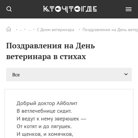
С Днем ветеринара
Поздравления на День ветер
Все
ПРАЗДНИКИ
Поздравления на День
09.08
День памяти
великомученика и
ветеринара в стихах
целителя Пантелеимона
11.08
Рождество святителя
Николая Чудотворца
Все
11.08
День «мусорной еды»
11.08
День полета на
воздушном шарике
Добрый доктор Айболит
11.08
День Святой Клары —
В ветлечебнице сидит.
покровительницы
И ведут к нему зверюшек —
телевидения
От котят и до лягушек.
И щенков, и хомячков,