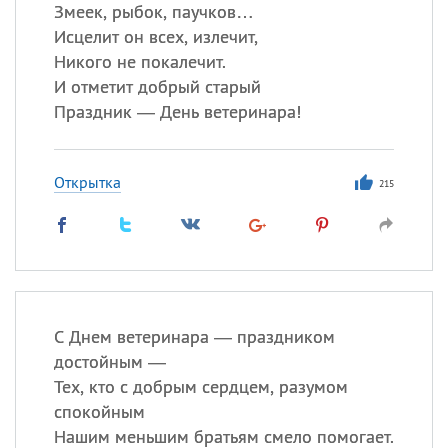
Все
ИМЕНА
Змеек, рыбок, паучков…
Исцелит он всех, излечит,
Сегодня празднуют именины
Никого не покалечит.
И отметит добрый старый
Герман
,
Иван
,
Клим
,
Еще
Праздник — День ветеринара!
Анфиса
Открытка
215
Посмотреть значение
и
происхождение
С Днем ветеринара — праздником
достойным —
Тех, кто с добрым сердцем, разумом
спокойным
Нашим меньшим братьям смело помогает.