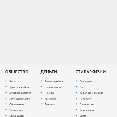
ОБЩЕСТВО
ДЕНЬГИ
СТИЛЬ ЖИЗНИ
Гороскоп
Бизнес и работа
Дом и дача
Дружба и любовь
Недвижимость
Еда
Духовное развитие
Покупки
Животные и природа
Законодательство
Транспорт
Лайфхаки
Образование
Финансы
Путешествия
Психология
Развлечения
Семья и дети
Спорт