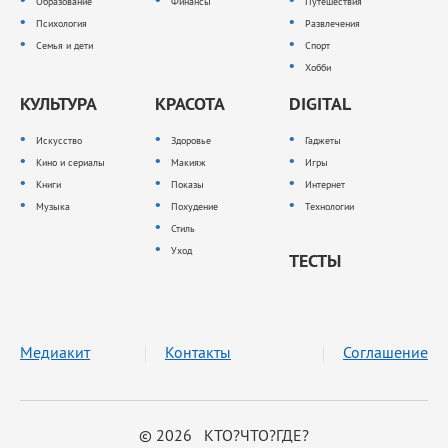
Образование
Финансы
Путешествия
Психология
Развлечения
Семья и дети
Спорт
Хобби
КУЛЬТУРА
КРАСОТА
DIGITAL
Искусство
Здоровье
Гаджеты
Кино и сериалы
Макияж
Игры
Книги
Показы
Интернет
Музыка
Похудение
Технологии
Стиль
Уход
ТЕСТЫ
Медиакит
Контакты
Соглашение
© 2026 КТО?ЧТО?ГДЕ?