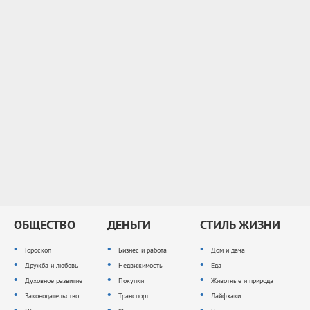
ОБЩЕСТВО
ДЕНЬГИ
СТИЛЬ ЖИЗНИ
Гороскоп
Бизнес и работа
Дом и дача
Дружба и любовь
Недвижимость
Еда
Духовное развитие
Покупки
Животные и природа
Законодательство
Транспорт
Лайфхаки