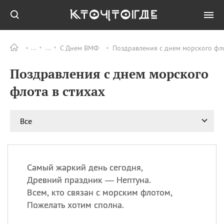
С Днем ВМФ
Поздравления с днем морского фло
Все
ПРАЗДНИКИ
Поздравления с днем морского
09.08
День памяти
великомученика и
флота в стихах
целителя Пантелеимона
11.08
Рождество святителя
Николая Чудотворца
Все
11.08
День «мусорной еды»
11.08
День полета на
воздушном шарике
Самый жаркий день сегодня,
11.08
День Святой Клары —
Древний праздник — Нептуна.
покровительницы
Всем, кто связан с морским флотом,
телевидения
Пожелать хотим сполна.