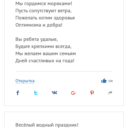
Все
ИМЕНА
Мы гордимся моряками!
Пусть сопутствуют ветра,
Сегодня празднуют именины
Пожелать хотим здоровья
Оптимизма и добра!
Герман
,
Иван
,
Клим
,
Еще
Вы ребята удалые,
Анфиса
Будьте крепкими всегда,
Мы желаем вашим семьям
Посмотреть значение
и
Дней счастливых на года!
происхождение
Открытка
328
Весёлый водный праздник!