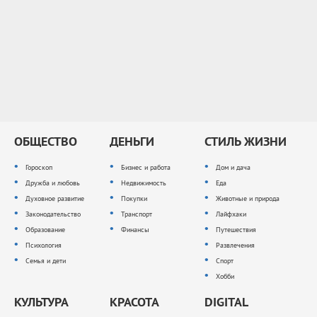
ОБЩЕСТВО
ДЕНЬГИ
СТИЛЬ ЖИЗНИ
Гороскоп
Бизнес и работа
Дом и дача
Дружба и любовь
Недвижимость
Еда
Духовное развитие
Покупки
Животные и природа
Законодательство
Транспорт
Лайфхаки
Образование
Финансы
Путешествия
Психология
Развлечения
Семья и дети
Спорт
Хобби
КУЛЬТУРА
КРАСОТА
DIGITAL