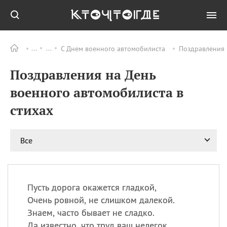
С Днем военного автомобилиста
Поздравления 
Все
ПРАЗДНИКИ
Поздравления на День
06.08
Преображение
Господне у западных
военного автомобилиста в
христиан
стихах
06.08
День памяти
благоверных князей
Бориса и Глеба, во
святом Крещении
Все
Романа и Давида
07.08
День ассирийских
мучеников
Пусть дорога окажется гладкой,
07.08
Национальный день
Очень ровной, не слишком далекой.
маяка
Знаем, часто бывает не сладко.
07.08
Годовщина битвы при
Да известно, что труд ваш нелегок.
Бояка