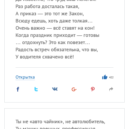
Раз работа досталась такая,
А приказ — это тот же Закон,
Все
ИМЕНА
Всюду едешь, хоть даже толкая…
Очень важно — всё ставят на кон!
Сегодня празднуют именины
Когда праздник приходит — готовы
… отдохнуть? Это как повезет…
Анатолий
, Афанасий,
Борис
Радость встреч обязательна, что вы,
,
Еще
У водителя схвачено всё!
Кристина
Открытка
422
Посмотреть значение
и
происхождение
Ты не «авто чайник», не автолюбитель,
Ты машин военных, профессионал