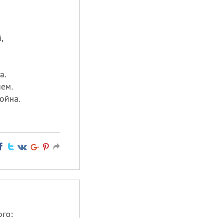
,
а.
яем.
ойна.
го: