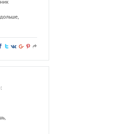
дник
одольше,
:
шь,