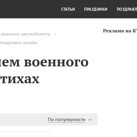
СТИЛЬ ЖИЗНИ
КУЛЬТУРА
КРА
СТАТЬИ
ПРАЗДНИКИ
ПОЗДРАВ
Реклама на 
м военного автомобилиста
 поздравить онлайн
нем военного
стихах
По популярности