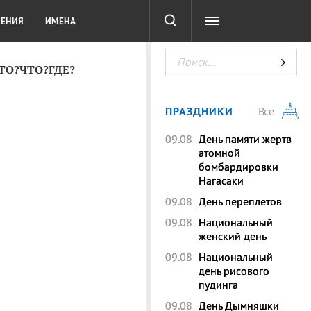
СОТА
DIGITAL
ТЕСТЫ
ЛЕНИЯ
ИМЕНА
КТО?ЧТО?ГДЕ?
ПРАЗДНИКИ
Все
09.08
День памяти жертв
атомной
бомбардировки
Нагасаки
09.08
День переплетов
09.08
Национальный
женский день
09.08
Национальный
день рисового
пудинга
09.08
День Дымняшки