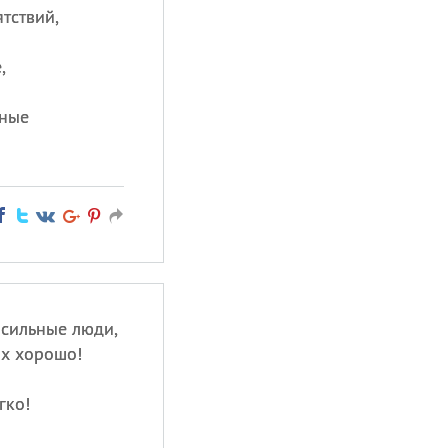
тствий,
,
дные
сильные люди,
ях хорошо!
гко!