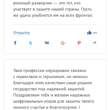
военный разведчик — это тот, кто
участвует в защите нашей страны. Пусть
же удача улыбнется им на всех фронтах.
Все
ИМЕНА
Сегодня празднуют именины
Открытка
424
Анатолий
, Афанасий,
Борис
,
Еще
Кристина
Твоя профессия неразрывно связана
Посмотреть значение
и
с мужеством и героизмом, но именно
происхождение
благодаря этим качествам наше родное
государство под надежной защитой.
Поздравляем тебя и желаем надежных
шифровальных кодов для защиты твоего
личного счастья и благополучия. !