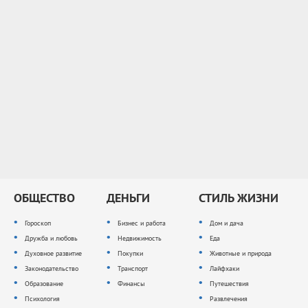
ОБЩЕСТВО
ДЕНЬГИ
СТИЛЬ ЖИЗНИ
Гороскоп
Бизнес и работа
Дом и дача
Дружба и любовь
Недвижимость
Еда
Духовное развитие
Покупки
Животные и природа
Законодательство
Транспорт
Лайфхаки
Образование
Финансы
Путешествия
Психология
Развлечения