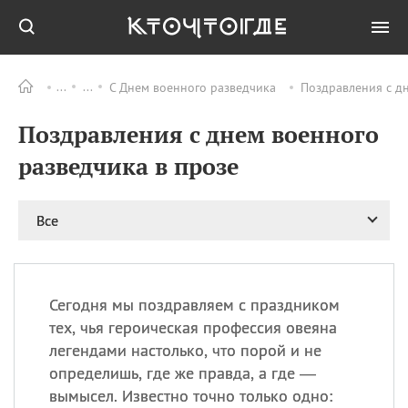
С Днем военного разведчика
Поздравления с дн
Все
ПРАЗДНИКИ
Поздравления с днем военного
06.08
Преображение
Господне у западных
разведчика в прозе
христиан
06.08
День памяти
благоверных князей
Все
Бориса и Глеба, во
святом Крещении
Романа и Давида
07.08
День ассирийских
Сегодня мы поздравляем с праздником
мучеников
тех, чья героическая профессия овеяна
07.08
Национальный день
легендами настолько, что порой и не
маяка
определишь, где же правда, а где —
07.08
Годовщина битвы при
вымысел. Известно точно только одно:
Бояка