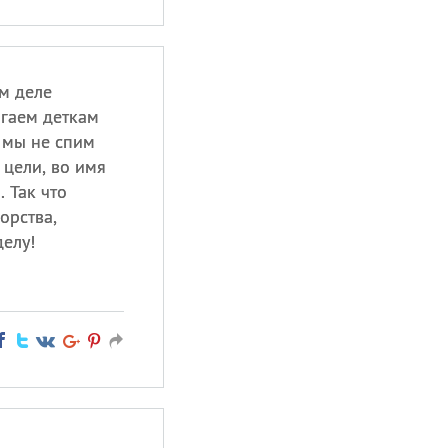
м деле
гаем деткам
 мы не спим
 цели, во имя
 Так что
орства,
елу!