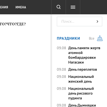
СОТА
DIGITAL
ТЕСТЫ
ЛЕНИЯ
ИМЕНА
КТО?ЧТО?ГДЕ?
ПРАЗДНИКИ
Все
09.08
День памяти жертв
атомной
бомбардировки
Нагасаки
09.08
День переплетов
09.08
Национальный
женский день
09.08
Национальный
день рисового
пудинга
09.08
День Дымняшки