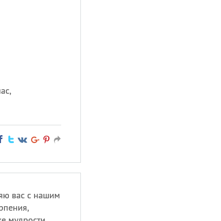
ас,
яю вас с нашим
рпения,
е мудрости,