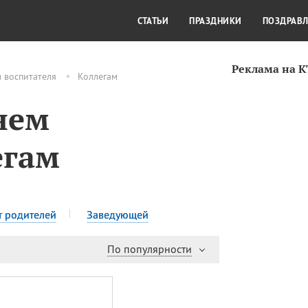
СТИЛЬ ЖИЗНИ
КУЛЬТУРА
КРА
СТАТЬИ
ПРАЗДНИКИ
ПОЗДРАВ
Реклама на 
 воспитателя
Коллегам
нем
егам
т родителей
Заведующей
По популярности