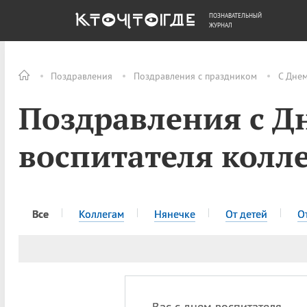
ПОЗНАВАТЕЛЬНЫЙ
ОБЩЕСТВО
ДЕНЬГИ
ЖУРНАЛ
Поздравления
Поздравления с праздником
С Днем
Поздравления с Д
воспитателя колл
Все
Коллегам
Нянечке
От детей
О
Вас с днем воспитателя,