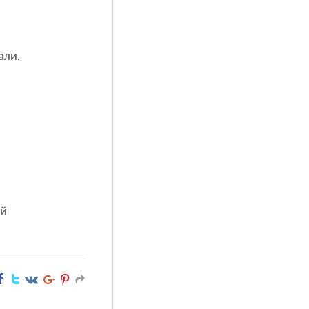
али.
ой