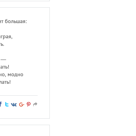
ит большая:
грая,
ь.
я —
ать!
но, модно
ать!