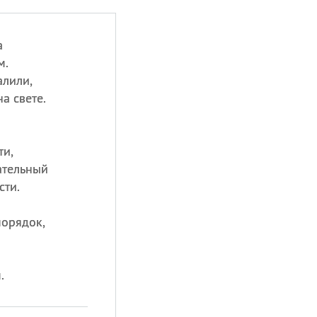
а
м.
алили,
а свете.
ти,
ательный
сти.
порядок,
.