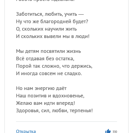
Все
ИМЕНА
Сегодня празднуют именины
Заботиться, любить, учить —
Ну что же благородней будет?
О, скольких научили жить
Сергей
, Теодор,
Федор
И скольких вывели мы в люди!
Посмотреть значение
и
происхождение
Мы детям посвятили жизнь
Всё отдавая без остатка,
Порой так сложно, что держись,
И иногда совсем не сладко.
Но нам энергию даёт
Наш позитив и вдохновенье,
Желаю вам идти вперед!
Здоровья, сил, любви, терпенья!
Открытка
330