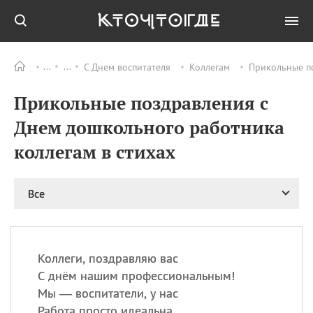
С Днем воспитателя
Коллегам
Прикольные по
Все
ПРАЗДНИКИ
Прикольные поздравления с
09.08
День памяти жертв
атомной
Днем дошкольного работника
бомбардировки
Нагасаки
коллегам в стихах
09.08
День переплетов
09.08
Национальный женский
Все
день
09.08
Национальный день
рисового пудинга
09.08
День Дымняшки
Коллеги, поздравляю вас
(Smokey Bear Day)
С днём нашим профессиональным!
Мы — воспитатели, у нас
Работа просто идеальна.