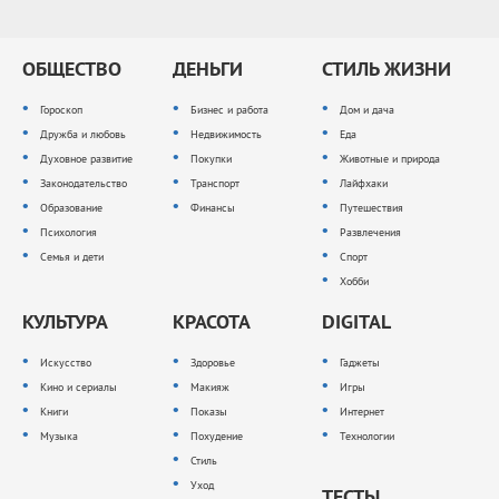
ОБЩЕСТВО
ДЕНЬГИ
СТИЛЬ ЖИЗНИ
Гороскоп
Бизнес и работа
Дом и дача
Дружба и любовь
Недвижимость
Еда
Духовное развитие
Покупки
Животные и природа
Законодательство
Транспорт
Лайфхаки
Образование
Финансы
Путешествия
Психология
Развлечения
Семья и дети
Спорт
Хобби
КУЛЬТУРА
КРАСОТА
DIGITAL
Искусство
Здоровье
Гаджеты
Кино и сериалы
Макияж
Игры
Книги
Показы
Интернет
Музыка
Похудение
Технологии
Стиль
Уход
ТЕСТЫ