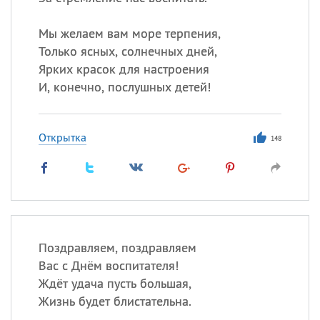
Все
ИМЕНА
Сегодня празднуют именины
Мы желаем вам море терпения,
Только ясных, солнечных дней,
Ярких красок для настроения
Сергей
, Теодор,
Федор
И, конечно, послушных детей!
Посмотреть значение
и
происхождение
Открытка
148
Поздравляем, поздравляем
Вас с Днём воспитателя!
Ждёт удача пусть большая,
Жизнь будет блистательна.