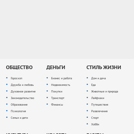
ОБЩЕСТВО
ДЕНЬГИ
СТИЛЬ ЖИЗНИ
Гороскоп
Бизнес и работа
Дом и дача
Дружба и любовь
Недвижимость
Еда
Духовное развитие
Покупки
Животные и природа
Законодательство
Транспорт
Лайфхаки
Образование
Финансы
Путешествия
Психология
Развлечения
Семья и дети
Спорт
Хобби