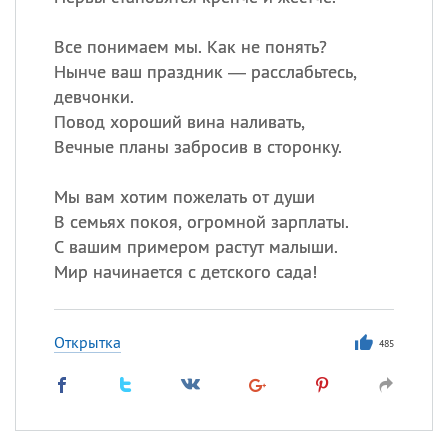
Все
ИМЕНА
Сегодня празднуют именины
Все понимаем мы. Как не понять?
Нынче ваш праздник — расслабьтесь,
девчонки.
Акакий
,
Василий
,
Иван
,
Повод хороший вина наливать,
Еще
Вечные планы забросив в сторонку.
Алена
,
Анастасия
,
Антонина
,
Еще
Мы вам хотим пожелать от души
В семьях покоя, огромной зарплаты.
С вашим примером растут малыши.
Посмотреть значение
и
Мир начинается с детского сада!
происхождение
Открытка
485