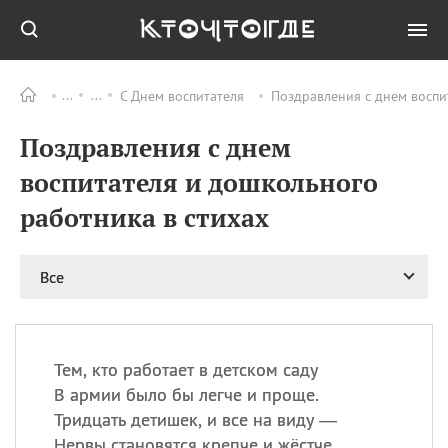
С Днем воспитателя
Поздравления с днем воспи
Все
ПРАЗДНИКИ
Поздравления с днем
11.08
Рождество святителя
Николая Чудотворца
воспитателя и дошкольного
11.08
День «мусорной еды»
работника в стихах
11.08
День полета на
воздушном шарике
12.08
Курбан Байрам —
Все
праздник
жертвоприношения
12.08
День
Военно‑воздушных сил
Тем, кто работает в детском саду
(День ВВС) РФ
В армии было бы легче и проще.
Тридцать детишек, и все на виду —
Нервы становятся крепче и жёстче.