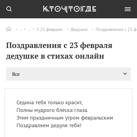
С 23 февраля
Дедушке
Поздравления с 23 ф
Все
ПРАЗДНИКИ
Поздравления с 23 февраля
09.08
День памяти жертв
атомной
дедушке в стихах онлайн
бомбардировки
Нагасаки
09.08
День переплетов
Все
09.08
Национальный женский
день
09.08
Национальный день
Седина тебя только красит,
рисового пудинга
Полны мудрого блеска глаза.
09.08
День Дымняшки
Этим праздничным утром февральским
(Smokey Bear Day)
Поздравляем дедуля тебя!