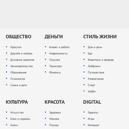
ОБЩЕСТВО
ДЕНЬГИ
СТИЛЬ ЖИЗНИ
Гороскоп
Бизнес и работа
Дом и дача
Дружба и любовь
Недвижимость
Еда
Духовное развитие
Покупки
Животные и природа
Законодательство
Транспорт
Лайфхаки
Образование
Финансы
Путешествия
Психология
Развлечения
Семья и дети
Спорт
Хобби
КУЛЬТУРА
КРАСОТА
DIGITAL
Искусство
Здоровье
Гаджеты
Кино и сериалы
Макияж
Игры
Книги
Показы
Интернет