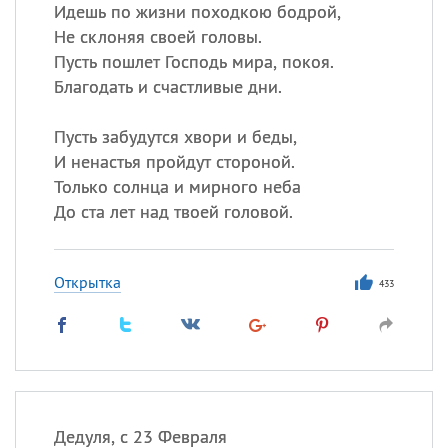
Все
ИМЕНА
Идешь по жизни походкою бодрой,
Не склоняя своей головы.
Сегодня празднуют именины
Пусть пошлет Господь мира, покоя.
Благодать и счастливые дни.
Сергей
, Теодор,
Федор
Пусть забудутся хвори и беды,
Посмотреть значение
и
происхождение
И ненастья пройдут стороной.
Только солнца и мирного неба
До ста лет над твоей головой.
Открытка
433
Дедуля, с 23 Февраля