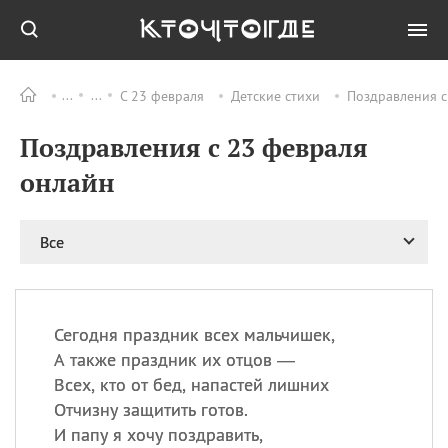
С 23 февраля
Детские стихи
Поздравления с
Все
ПРАЗДНИКИ
Поздравления с 23 февраля
11.08
Рождество святителя
Николая Чудотворца
онлайн
11.08
День «мусорной еды»
11.08
День полета на
Все
воздушном шарике
12.08
Курбан Байрам —
праздник
жертвоприношения
Сегодня праздник всех мальчишек,
12.08
День
А также праздник их отцов —
Военно‑воздушных сил
Всех, кто от бед, напастей лишних
(День ВВС) РФ
Отчизну защитить готов.
И папу я хочу поздравить,