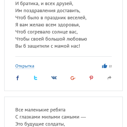
Все
ИМЕНА
И братика, и всех друзей,
Им поздравления доставить,
Сегодня празднуют именины
Чтоб было в праздник веселей,
Я вам желаю всем здоровья,
Акакий
,
Василий
,
Иван
,
Чтоб согревало солнце вас,
Еще
Чтобы своей большой любовью
Вы б защитили с мамой нас!
Алена
,
Анастасия
,
Антонина
,
Еще
Открытка
22
Посмотреть значение
и
происхождение
Все маленькие ребята
С глазками милыми самыми —
Это будущие солдаты,