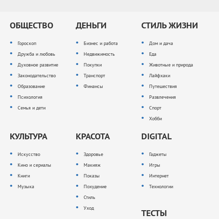
ОБЩЕСТВО
ДЕНЬГИ
СТИЛЬ ЖИЗНИ
Гороскоп
Бизнес и работа
Дом и дача
Дружба и любовь
Недвижимость
Еда
Духовное развитие
Покупки
Животные и природа
Законодательство
Транспорт
Лайфхаки
Образование
Финансы
Путешествия
Психология
Развлечения
Семья и дети
Спорт
Хобби
КУЛЬТУРА
КРАСОТА
DIGITAL
Искусство
Здоровье
Гаджеты
Кино и сериалы
Макияж
Игры
Книги
Показы
Интернет
Музыка
Похудение
Технологии
Стиль
Уход
ТЕСТЫ