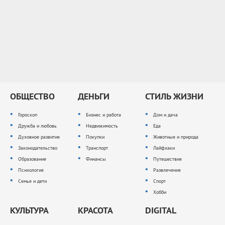
ОБЩЕСТВО
ДЕНЬГИ
СТИЛЬ ЖИЗНИ
Гороскоп
Бизнес и работа
Дом и дача
Дружба и любовь
Недвижимость
Еда
Духовное развитие
Покупки
Животные и природа
Законодательство
Транспорт
Лайфхаки
Образование
Финансы
Путешествия
Психология
Развлечения
Семья и дети
Спорт
Хобби
КУЛЬТУРА
КРАСОТА
DIGITAL