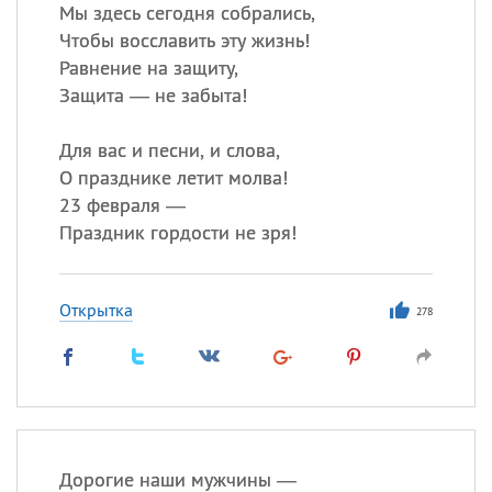
Мы здесь сегодня собрались,
Чтобы восславить эту жизнь!
Равнение на защиту,
Все
ИМЕНА
Защита — не забыта!
Сегодня празднуют именины
Для вас и песни, и слова,
Анатолий
, Афанасий,
Борис
О празднике летит молва!
,
Еще
23 февраля —
Праздник гордости не зря!
Кристина
Открытка
278
Посмотреть значение
и
происхождение
Дорогие наши мужчины —