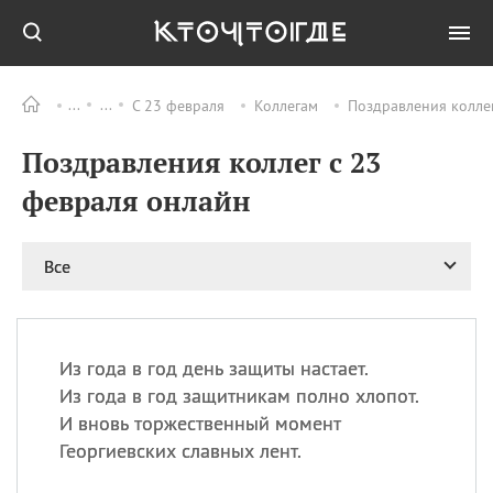
С 23 февраля
Коллегам
Поздравления колле
Все
ПРАЗДНИКИ
Поздравления коллег с 23
06.08
Преображение
Господне у западных
февраля онлайн
христиан
06.08
День памяти
благоверных князей
Все
Бориса и Глеба, во
святом Крещении
Романа и Давида
07.08
День ассирийских
Из года в год день защиты настает.
мучеников
Из года в год защитникам полно хлопот.
07.08
Национальный день
И вновь торжественный момент
маяка
Георгиевских славных лент.
07.08
Годовщина битвы при
Бояка