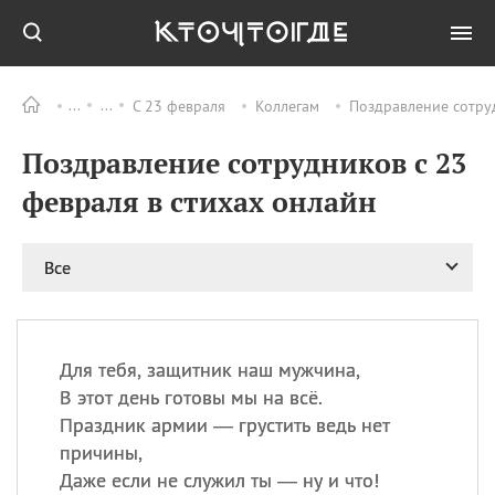
С 23 февраля
Коллегам
Поздравление сотруд
Все
ПРАЗДНИКИ
Поздравление сотрудников с 23
06.08
Преображение
Господне у западных
февраля в стихах онлайн
христиан
06.08
День памяти
благоверных князей
Все
Бориса и Глеба, во
святом Крещении
Романа и Давида
07.08
День ассирийских
Для тебя, защитник наш мужчина,
мучеников
В этот день готовы мы на всё.
07.08
Национальный день
Праздник армии — грустить ведь нет
маяка
причины,
07.08
Годовщина битвы при
Даже если не служил ты — ну и что!
Бояка