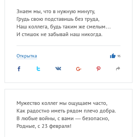
Знаем мы, что в нужную минуту,
Грудь свою подставишь без труда,
Все
ИМЕНА
Наш коллега, будь таким же смелым…
Сегодня празднуют именины
И стишок не забывай наш никогда.
Анатолий
, Афанасий,
Борис
Открытка
,
Еще
95
Кристина
Посмотреть значение
и
происхождение
Мужество коллег мы ощущаем часто,
Как радостно иметь рядом плечо добра.
В любые войны, с вами — безопасно,
Родные, с 23 февраля!