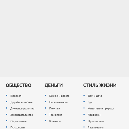
ОБЩЕСТВО
ДЕНЬГИ
СТИЛЬ ЖИЗНИ
Гороскоп
Бизнес и работа
Дом и дача
Дружба и любовь
Недвижимость
Еда
Духовное развитие
Покупки
Животные и природа
Законодательство
Транспорт
Лайфхаки
Образование
Финансы
Путешествия
Психология
Развлечения