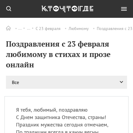
С 23 февраля
Любимому
Поздравления с 23
Все
ПРАЗДНИКИ
Поздравления с 23 февраля
11.08
Рождество святителя
Николая Чудотворца
любимому в стихах и прозе
11.08
День «мусорной еды»
онлайн
11.08
День полета на
воздушном шарике
12.08
Курбан Байрам —
Все
праздник
жертвоприношения
12.08
День
Военно‑воздушных сил
Я тебя, любимый, поздравляю
(День ВВС) РФ
С Днем защитника Отечества, страны!
Праздник мужества сегодня отмечаем,
По традиции всегда в канун весны.