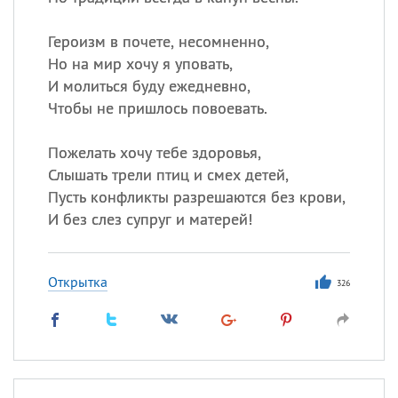
Все
ИМЕНА
Сегодня празднуют именины
Героизм в почете, несомненно,
Но на мир хочу я уповать,
И молиться буду ежедневно,
Акакий
,
Василий
,
Иван
,
Чтобы не пришлось повоевать.
Еще
Алена
,
Анастасия
,
Пожелать хочу тебе здоровья,
Антонина
,
Еще
Слышать трели птиц и смех детей,
Пусть конфликты разрешаются без крови,
И без слез супруг и матерей!
Посмотреть значение
и
происхождение
Открытка
326