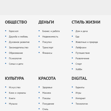
ОБЩЕСТВО
ДЕНЬГИ
СТИЛЬ ЖИЗНИ
Гороскоп
Бизнес и работа
Дом и дача
Дружба и любовь
Недвижимость
Еда
Духовное развитие
Покупки
Животные и природа
Законодательство
Транспорт
Лайфхаки
Образование
Финансы
Путешествия
Психология
Развлечения
Семья и дети
Спорт
Хобби
КУЛЬТУРА
КРАСОТА
DIGITAL
Искусство
Здоровье
Гаджеты
Кино и сериалы
Макияж
Игры
Книги
Показы
Интернет
Музыка
Похудение
Технологии
Стиль