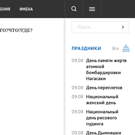
СОТА
DIGITAL
ТЕСТЫ
ЛЕНИЯ
ИМЕНА
КТО?ЧТО?ГДЕ?
ПРАЗДНИКИ
Все
09.08
День памяти жертв
атомной
бомбардировки
Нагасаки
09.08
День переплетов
09.08
Национальный
женский день
09.08
Национальный
день рисового
пудинга
09.08
День Дымняшки