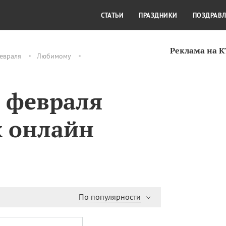
СТИЛЬ ЖИЗНИ
КУЛЬТУРА
КРА
СТАТЬИ
ПРАЗДНИКИ
ПОЗДРАВ
Реклама на 
евраля
Любимому
3 февраля
х онлайн
По популярности