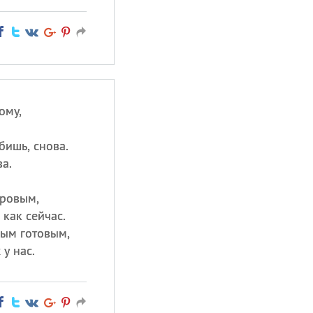
ому,
бишь, снова.
а.
оровым,
как сейчас.
ным готовым,
у нас.