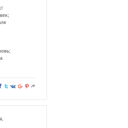
!
век;
аля
новь;
а
а,