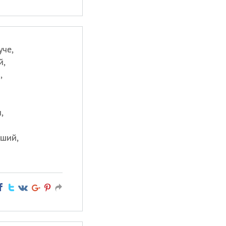
уче,
й,
,
,
чший,