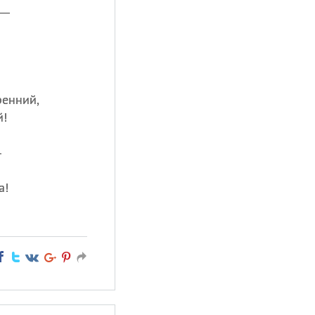
 —
ренний,
й!
—
а!