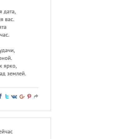
 дата,
я вас.
ята
час.
удачи,
оной.
к ярко,
ад землей.
ейчас