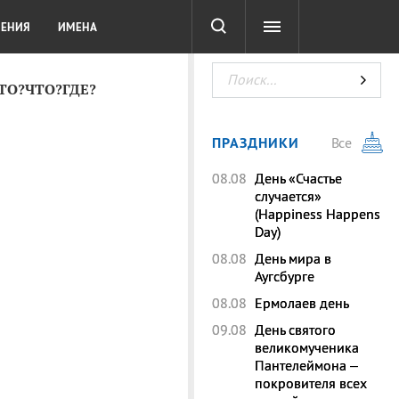
СОТА
DIGITAL
ТЕСТЫ
ЛЕНИЯ
ИМЕНА
КТО?ЧТО?ГДЕ?
ПРАЗДНИКИ
Все
08.08
День «Счастье
случается»
(Happiness Happens
Day)
08.08
День мира в
Аугсбурге
08.08
Ермолаев день
09.08
День святого
великомученика
Пантелеймона –
покровителя всех