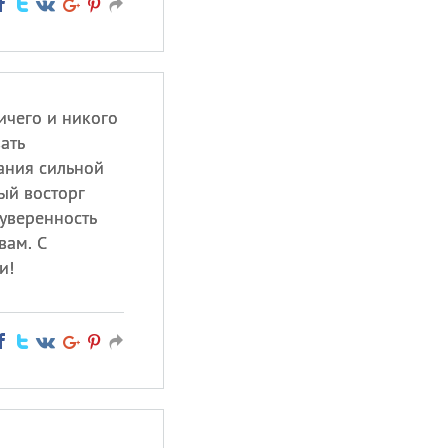
ичего и никого
ать
ания сильной
ый восторг
 уверенность
вам. С
и!