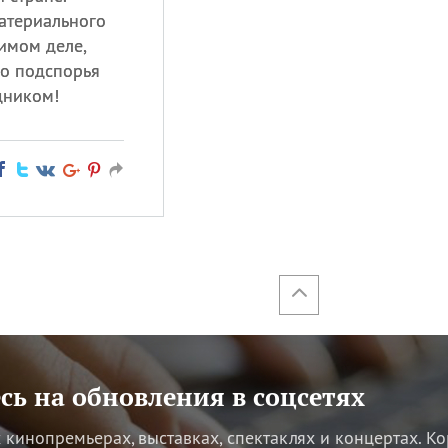
атериального
имом деле,
го подспорья
дником!
ь на обновления в соцсетях
кинопремьерах, выставках, спектаклях и концертах.
Ко