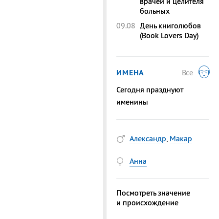
врачей и целителя
больных
09.08
День книголюбов
(Book Lovers Day)
ИМЕНА
Все
Сегодня празднуют
именины
Александр
,
Макар
Анна
Посмотреть значение
и происхождение