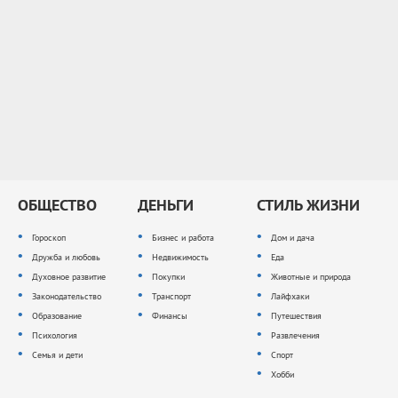
ОБЩЕСТВО
ДЕНЬГИ
СТИЛЬ ЖИЗНИ
Гороскоп
Бизнес и работа
Дом и дача
Дружба и любовь
Недвижимость
Еда
Духовное развитие
Покупки
Животные и природа
Законодательство
Транспорт
Лайфхаки
Образование
Финансы
Путешествия
Психология
Развлечения
Семья и дети
Спорт
Хобби