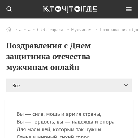
С 23 февраля
Мужчинам
Поздравления с Дн
Все
ПРАЗДНИКИ
Поздравления с Днем
08.08
День «Счастье
случается» (Happiness
защитника отечества
Happens Day)
мужчинам онлайн
08.08
День мира в Аугсбурге
08.08
Ермолаев день
09.08
День святого
Все
великомученика
Пантелеймона –
покровителя всех
врачей и целителя
Вы — сила, мощь и армия страны,
больных
Вы — гордость, вы — надежда и опора
09.08
День книголюбов (Book
Для малышей, которым так нужны
Lovers Day)
Семья и мирный, тихий город.