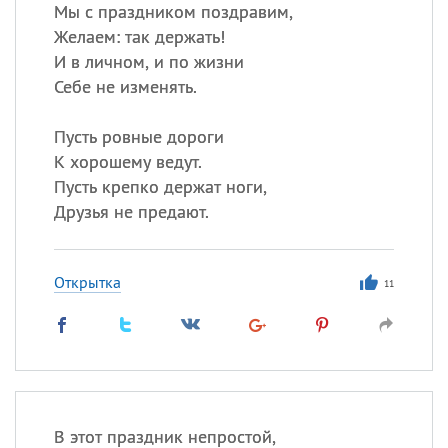
Все
ИМЕНА
Мы с праздником поздравим,
Желаем: так держать!
Сегодня празднуют именины
И в личном, и по жизни
Себе не изменять.
Герман
,
Иван
,
Клим
,
Еще
Пусть ровные дороги
Анфиса
К хорошему ведут.
Пусть крепко держат ноги,
Посмотреть значение
и
Друзья не предают.
происхождение
Открытка
11
В этот праздник непростой,