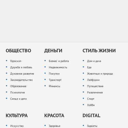
ОБЩЕСТВО
ДЕНЬГИ
СТИЛЬ ЖИЗНИ
Гороскоп
Бизнес и работа
Дом и дача
Дружба и любовь
Недвижимость
Еда
Духовное развитие
Покупки
Животные и природа
Законодательство
Транспорт
Лайфхаки
Образование
Финансы
Путешествия
Психология
Развлечения
Семья и дети
Спорт
Хобби
КУЛЬТУРА
КРАСОТА
DIGITAL
Искусство
Здоровье
Гаджеты