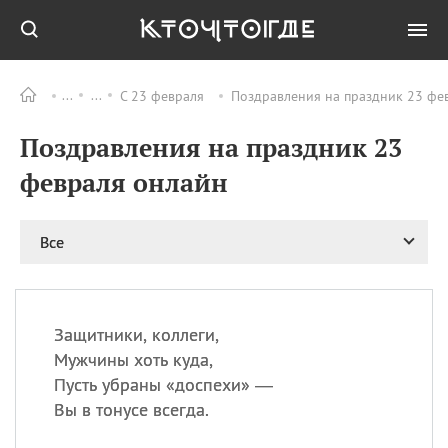
С 23 февраля
Поздравления на праздник 23 фе
Все
ПРАЗДНИКИ
Поздравления на праздник 23
09.08
День памяти
великомученика и
февраля онлайн
целителя Пантелеимона
11.08
Рождество святителя
Николая Чудотворца
Все
11.08
День «мусорной еды»
11.08
День полета на
воздушном шарике
Защитники, коллеги,
11.08
День Святой Клары —
Мужчины хоть куда,
покровительницы
Пусть убраны «доспехи» —
телевидения
Вы в тонусе всегда.