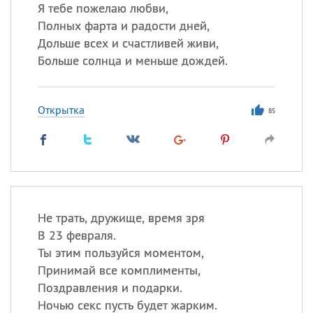
Я тебе пожелаю любви,
Полных фарта и радости дней,
Дольше всех и счастливей живи,
Все
ИМЕНА
Больше солнца и меньше дождей.
Сегодня празднуют именины
Открытка
Анатолий
, Афанасий,
Борис
85
,
Еще
Кристина
Посмотреть значение
и
Не трать, дружище, время зря
происхождение
В 23 февраля.
Ты этим пользуйся моментом,
Принимай все комплименты,
Поздравления и подарки.
Ночью секс пусть будет жарким.