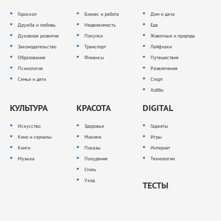
Гороскоп
Бизнес и работа
Дом и дача
Дружба и любовь
Недвижимость
Еда
Духовное развитие
Покупки
Животные и природа
Законодательство
Транспорт
Лайфхаки
Образование
Финансы
Путешествия
Психология
Развлечения
Семья и дети
Спорт
Хобби
КУЛЬТУРА
КРАСОТА
DIGITAL
Искусство
Здоровье
Гаджеты
Кино и сериалы
Макияж
Игры
Книги
Показы
Интернет
Музыка
Похудение
Технологии
Стиль
Уход
ТЕСТЫ