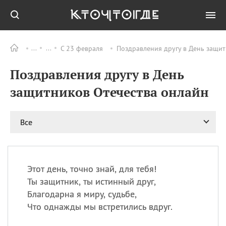
С 23 февраля
Поздравления другу в День защит
Все
ПРАЗДНИКИ
Поздравления другу в День
06.08
Преображение
Господне у западных
защитников Отечества онлайн
христиан
06.08
День памяти
благоверных князей
Все
Бориса и Глеба, во
святом Крещении
Романа и Давида
07.08
День ассирийских
Этот день, точно знай, для тебя!
мучеников
Ты защитник, ты истинный друг,
07.08
Национальный день
Благодарна я миру, судьбе,
маяка
Что однажды мы встретились вдруг.
07.08
Годовщина битвы при
Бояка