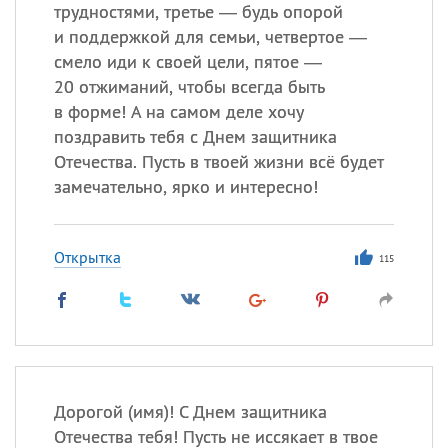
трудностями, третье — будь опорой
и поддержкой для семьи, четвертое —
Все
ИМЕНА
смело иди к своей цели, пятое —
Сегодня празднуют именины
20 отжиманий, чтобы всегда быть
в форме! А на самом деле хочу
поздравить тебя с Днем защитника
Александр
,
Макар
Отечества. Пусть в твоей жизни всё будет
Анна
замечательно, ярко и интересно!
Посмотреть значение
и
Открытка
115
происхождение
Дорогой (имя)! С Днем защитника
Отечества тебя! Пусть не иссякает в твое