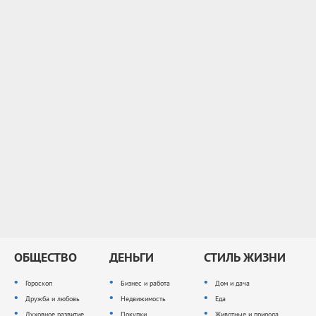
ОБЩЕСТВО
ДЕНЬГИ
СТИЛЬ ЖИЗНИ
Гороскоп
Бизнес и работа
Дом и дача
Дружба и любовь
Недвижимость
Еда
Духовное развитие
Покупки
Животные и природа