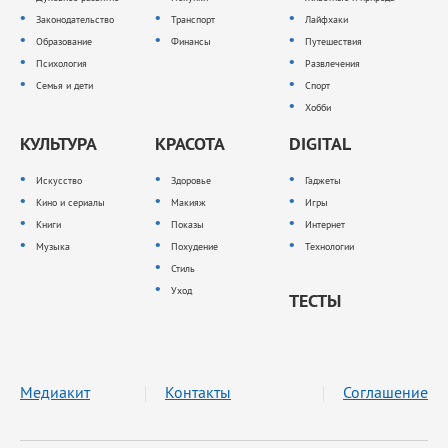
Законодательство
Транспорт
Лайфхаки
Образование
Финансы
Путешествия
Психология
Развлечения
Семья и дети
Спорт
Хобби
КУЛЬТУРА
КРАСОТА
DIGITAL
Искусство
Здоровье
Гаджеты
Кино и сериалы
Макияж
Игры
Книги
Показы
Интернет
Музыка
Похудение
Технологии
Стиль
Уход
ТЕСТЫ
Медиакит
Контакты
Соглашение