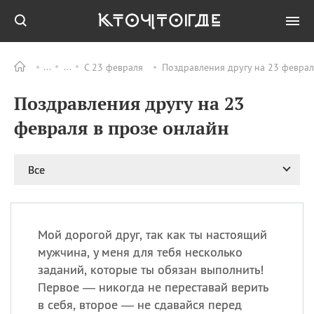
С 23 февраля
Поздравления другу на 23 феврал
Все
ПРАЗДНИКИ
Поздравления другу на 23
08.08
День «Счастье
случается» (Happiness
февраля в прозе онлайн
Happens Day)
08.08
День мира в Аугсбурге
Все
08.08
Ермолаев день
09.08
День святого
великомученика
Пантелеймона –
Мой дорогой друг, так как ты настоящий
покровителя всех
врачей и целителя
мужчина, у меня для тебя несколько
больных
заданий, которые ты обязан выполнить!
09.08
День книголюбов (Book
Первое — никогда не переставай верить
Lovers Day)
в себя, второе — не сдавайся перед