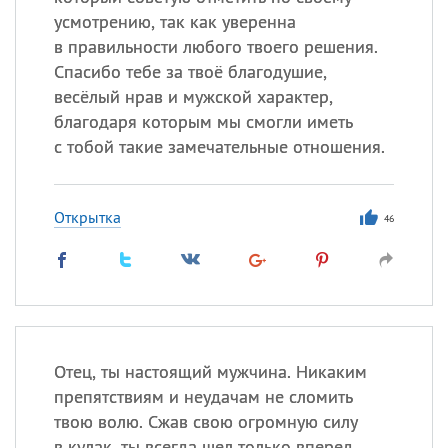
усмотрению, так как уверенна
в правильности любого твоего решения.
Все
ИМЕНА
Спасибо тебе за твоё благодушие,
весёлый нрав и мужской характер,
Сегодня празднуют именины
благодаря которым мы смогли иметь
с тобой такие замечательные отношения.
Анатолий
, Афанасий,
Борис
,
Еще
Открытка
46
Кристина
Посмотреть значение
и
происхождение
Отец, ты настоящий мужчина. Никаким
препятствиям и неудачам не сломить
твою волю. Сжав свою огромную силу
в кулак, ты всегда шел только вперед,