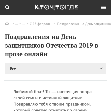
С 23 февраля
Поздравления на День защитнико
Все
ПРАЗДНИКИ
Поздравления на День
06.08
Преображение
Господне у западных
защитников Отечества 2019 в
христиан
прозе онлайн
06.08
День памяти
благоверных князей
Бориса и Глеба, во
святом Крещении
Все
Романа и Давида
07.08
День ассирийских
мучеников
Любимый брат! Ты — настоящая опора
07.08
Национальный день
своей семьи и истинный защитник.
маяка
Поздравляю тебя с твоим праздником,
07.08
Годовщина битвы при
который советую отметить по своему
Бояка