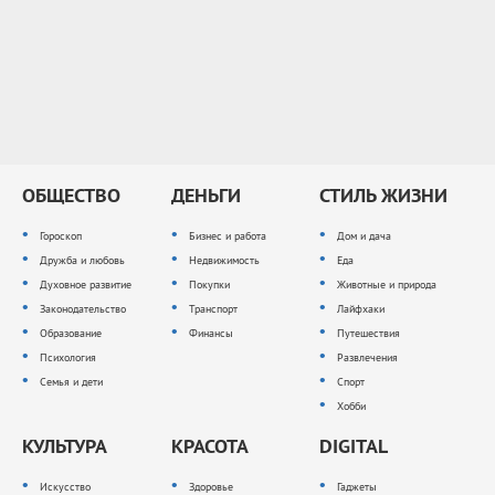
ОБЩЕСТВО
ДЕНЬГИ
СТИЛЬ ЖИЗНИ
Гороскоп
Бизнес и работа
Дом и дача
Дружба и любовь
Недвижимость
Еда
Духовное развитие
Покупки
Животные и природа
Законодательство
Транспорт
Лайфхаки
Образование
Финансы
Путешествия
Психология
Развлечения
Семья и дети
Спорт
Хобби
КУЛЬТУРА
КРАСОТА
DIGITAL
Искусство
Здоровье
Гаджеты