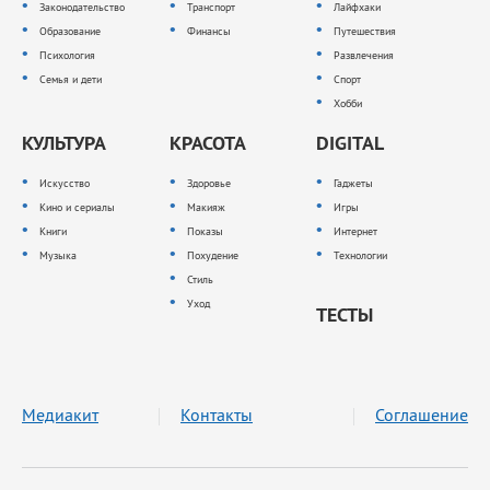
Законодательство
Транспорт
Лайфхаки
Образование
Финансы
Путешествия
Психология
Развлечения
Семья и дети
Спорт
Хобби
КУЛЬТУРА
КРАСОТА
DIGITAL
Искусство
Здоровье
Гаджеты
Кино и сериалы
Макияж
Игры
Книги
Показы
Интернет
Музыка
Похудение
Технологии
Стиль
Уход
ТЕСТЫ
Медиакит
Контакты
Соглашение