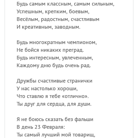
Будь самым классным, самым сильным,
Успешным, крепким, боевым,
Весёлым, радостным, счастливым
Все
ИМЕНА
И креативным, заводным.
Сегодня празднуют именины
Будь многократным чемпионом,
Анатолий
, Афанасий,
Борис
Не бойся никаких преград.
,
Еще
Будь интересным, увлеченным,
Каждому дню будь очень рад.
Кристина
Дружбы счастливые странички
У нас настолько хороши,
Посмотреть значение
и
Что ставлю я тебе «отлично».
происхождение
Ты друг для сердца, для души.
Я не боюсь сказать без фальши
В день 23 Февраля:
Ты самый лучший мой товарищ,