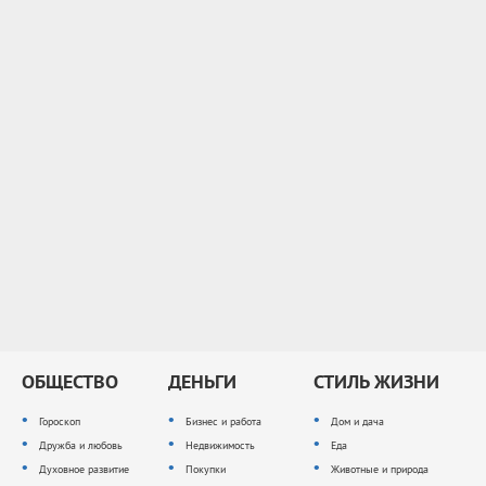
ОБЩЕСТВО
ДЕНЬГИ
СТИЛЬ ЖИЗНИ
Гороскоп
Бизнес и работа
Дом и дача
Дружба и любовь
Недвижимость
Еда
Духовное развитие
Покупки
Животные и природа