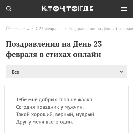
С 23 февраля
Поздравления на День 23 февраля
Все
ПРАЗДНИКИ
Поздравления на День 23
06.08
Преображение
Господне у западных
февраля в стихах онлайн
христиан
06.08
День памяти
благоверных князей
Все
Бориса и Глеба, во
святом Крещении
Романа и Давида
07.08
День ассирийских
Тебе мне добрых слов не жалко.
мучеников
Сегодня праздник у мужчин.
07.08
Национальный день
Такой хороший, верный, мудрый
маяка
Друг у меня всего один.
07.08
Годовщина битвы при
Бояка