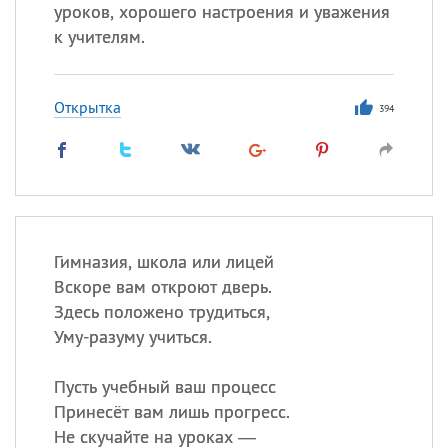
уроков, хорошего настроения и уважения
к учителям.
Все
ИМЕНА
Сегодня празднуют именины
Открытка
394
Александр
,
Макар
Анна
Посмотреть значение
и
Гимназия, школа или лицей
происхождение
Вскоре вам откроют дверь.
Здесь положено трудиться,
Уму-разуму учиться.
Пусть учебный ваш процесс
Принесёт вам лишь прогресс.
Не скучайте на уроках —