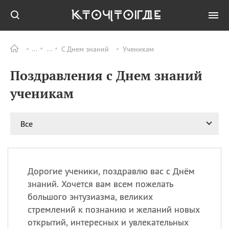
С Днем знаний
Ученикам
Все
ПРАЗДНИКИ
Поздравления с Днем знаний
08.08
День «Счастье
случается» (Happiness
ученикам
Happens Day)
08.08
День мира в Аугсбурге
Все
08.08
Ермолаев день
09.08
День святого
великомученика
Пантелеймона –
Дорогие ученики, поздравлю вас с Днём
покровителя всех
врачей и целителя
знаний. Хочется вам всем пожелать
больных
большого энтузиазма, великих
09.08
День книголюбов (Book
стремлений к познанию и желаний новых
Lovers Day)
открытий, интересных и увлекательных