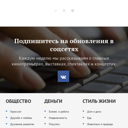
Подпишитесь на обновления в
соцсетях
Каждую неделю мы рассказываем о главных
кинопремьерах, выставках, спектаклях и концертах.
ОБЩЕСТВО
ДЕНЬГИ
СТИЛЬ ЖИЗНИ
Гороскоп
Бизнес и работа
Дом и дача
Дружба и любовь
Недвижимость
Еда
Духовное развитие
Покупки
Животные и природа