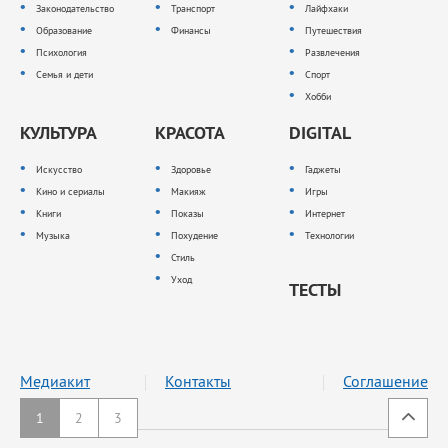
Законодательство
Транспорт
Лайфхаки
Образование
Финансы
Путешествия
Психология
Развлечения
Семья и дети
Спорт
Хобби
КУЛЬТУРА
КРАСОТА
DIGITAL
Искусство
Здоровье
Гаджеты
Кино и сериалы
Макияж
Игры
Книги
Показы
Интернет
Музыка
Похудение
Технологии
Стиль
Уход
ТЕСТЫ
Медиакит
Контакты
Соглашение
1
2
3