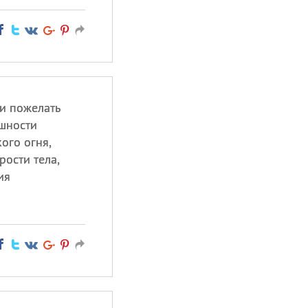
ши пожелать
шности
ого огня,
ости тела,
ия