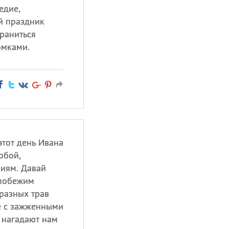
едие,
й праздник
храниться
омками.
этот день Ивана
обой,
иям. Давай
 побежим
 разных трав
ке с зажженными
и нагадают нам