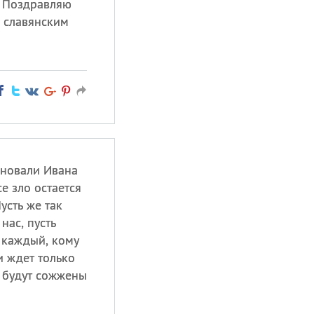
. Поздравляю
м славянским
дновали Ивана
се зло остается
усть же так
нас, пусть
 каждый, кому
и ждет только
и будут сожжены