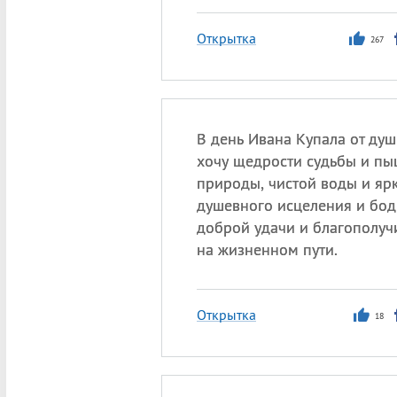
Открытка
267
В день Ивана Купала от ду
хочу щедрости судьбы и пы
природы, чистой воды и ярк
душевного исцеления и бодр
доброй удачи и благополуч
на жизненном пути.
Открытка
18