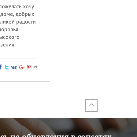
пожелать хочу
 доме, добрых
еликой радости
доровья
высокого
зения.
ь на обновления в соцсетях