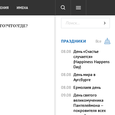
СОТА
DIGITAL
ТЕСТЫ
ЛЕНИЯ
ИМЕНА
КТО?ЧТО?ГДЕ?
ПРАЗДНИКИ
Все
08.08
День «Счастье
случается»
(Happiness Happens
Day)
08.08
День мира в
Аугсбурге
08.08
Ермолаев день
09.08
День святого
великомученика
Пантелеймона –
покровителя всех