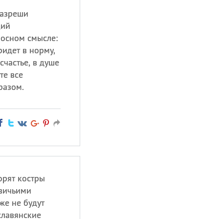
разреши
щий
носном смысле:
ридет в норму,
счастье, в душе
те все
разом.
орят костры
евичьими
же не будут
славянские