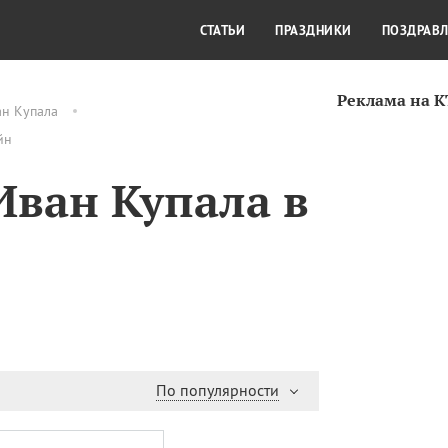
СТИЛЬ ЖИЗНИ
КУЛЬТУРА
КРА
СТАТЬИ
ПРАЗДНИКИ
ПОЗДРАВ
Реклама на 
ан Купала
йн
Иван Купала в
По популярности