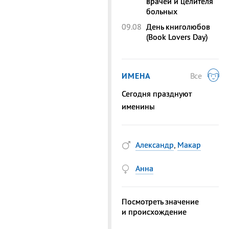
врачей и целителя
больных
09.08
День книголюбов
(Book Lovers Day)
ИМЕНА
Все
Сегодня празднуют
именины
Александр
,
Макар
Анна
Посмотреть значение
и происхождение