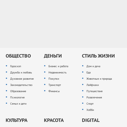
ОБЩЕСТВО
ДЕНЬГИ
СТИЛЬ ЖИЗНИ
Гороскоп
Бизнес и работа
Дом и дача
Дружба и любовь
Недвижимость
Еда
Духовное развитие
Покупки
Животные и природа
Законодательство
Транспорт
Лайфхаки
Образование
Финансы
Путешествия
Психология
Развлечения
Семья и дети
Спорт
Хобби
КУЛЬТУРА
КРАСОТА
DIGITAL