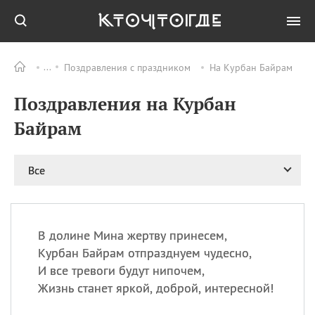
Поздравления с праздником
На Курбан Байрам
Все
ПРАЗДНИКИ
Поздравления на Курбан
08.08
День «Счастье
случается» (Happiness
Байрам
Happens Day)
08.08
День мира в Аугсбурге
Все
08.08
Ермолаев день
09.08
День святого
великомученика
Пантелеймона –
В долине Мина жертву принесем,
покровителя всех
врачей и целителя
Курбан Байрам отпразднуем чудесно,
больных
И все тревоги будут нипочем,
09.08
День книголюбов (Book
Жизнь станет яркой, доброй, интересной!
Lovers Day)