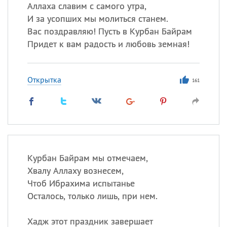
Аллаха славим с самого утра,
И за усопших мы молиться станем.
Все
ИМЕНА
Вас поздравляю! Пусть в Курбан Байрам
Сегодня празднуют именины
Придет к вам радость и любовь земная!
Александр
,
Макар
Открытка
161
Анна
Посмотреть значение
и
происхождение
Курбан Байрам мы отмечаем,
Хвалу Аллаху вознесем,
Чтоб Ибрахима испытанье
Осталось, только лишь, при нем.
Хадж этот праздник завершает