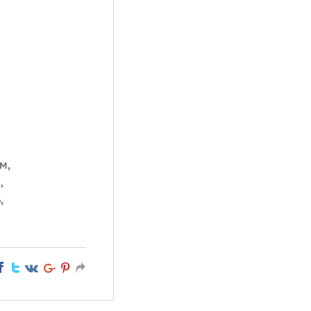
м,
,
,