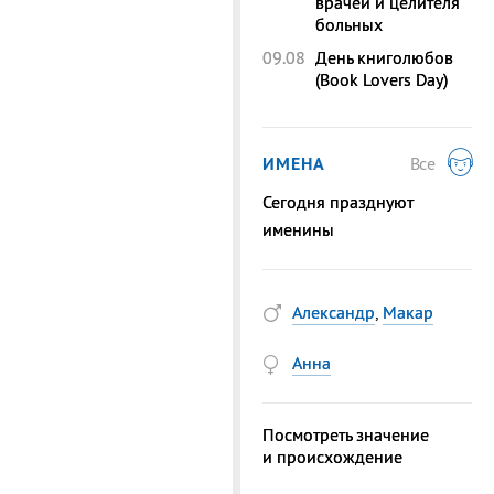
врачей и целителя
больных
09.08
День книголюбов
(Book Lovers Day)
ИМЕНА
Все
Сегодня празднуют
именины
Александр
,
Макар
Анна
Посмотреть значение
и происхождение