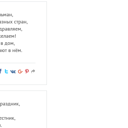
льман,
азных стран,
дравляем,
желаем!
 в дом,
ают в нём.
раздник,
естник,
.