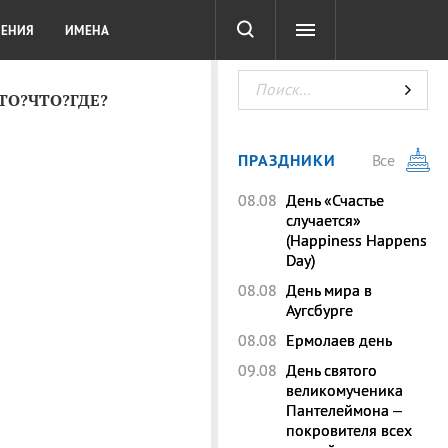
СОТА
DIGITAL
ТЕСТЫ
ЛЕНИЯ
ИМЕНА
КТО?ЧТО?ГДЕ?
ПРАЗДНИКИ
Все
08.08
День «Счастье
случается»
(Happiness Happens
Day)
08.08
День мира в
Аугсбурге
08.08
Ермолаев день
09.08
День святого
великомученика
Пантелеймона –
покровителя всех