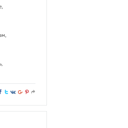
е,
ам,
,