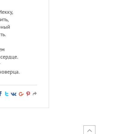
Мекку,
ить,
рный
ть.
ем
 сердце.
т
новерца.