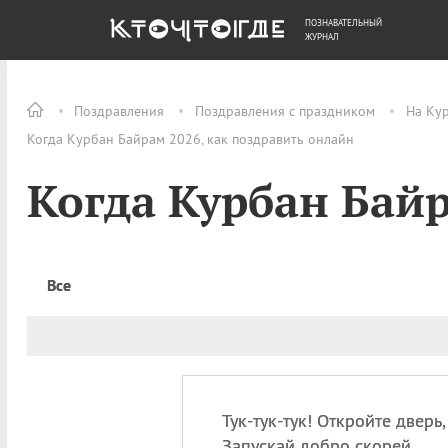
ПОЗНАВАТЕЛЬНЫЙ
ОБЩЕСТВО
ДЕНЬГИ
ЖУРНАЛ
Поздравления
Поздравления с праздником
На Ку
Когда Курбан Байрам 2026, как поздравить онлайн
Когда Курбан Бай
Все
Тук-тук-тук! Откройте дверь,
Запускай добро скорей,