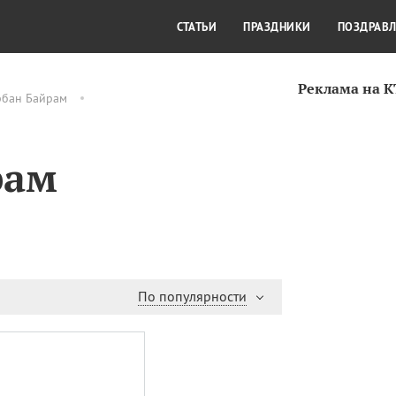
СТИЛЬ ЖИЗНИ
КУЛЬТУРА
КРА
СТАТЬИ
ПРАЗДНИКИ
ПОЗДРАВ
Реклама на 
рбан Байрам
рам
По популярности