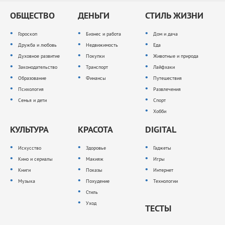
ОБЩЕСТВО
ДЕНЬГИ
СТИЛЬ ЖИЗНИ
Гороскоп
Бизнес и работа
Дом и дача
Дружба и любовь
Недвижимость
Еда
Духовное развитие
Покупки
Животные и природа
Законодательство
Транспорт
Лайфхаки
Образование
Финансы
Путешествия
Психология
Развлечения
Семья и дети
Спорт
Хобби
КУЛЬТУРА
КРАСОТА
DIGITAL
Искусство
Здоровье
Гаджеты
Кино и сериалы
Макияж
Игры
Книги
Показы
Интернет
Музыка
Похудение
Технологии
Стиль
Уход
ТЕСТЫ