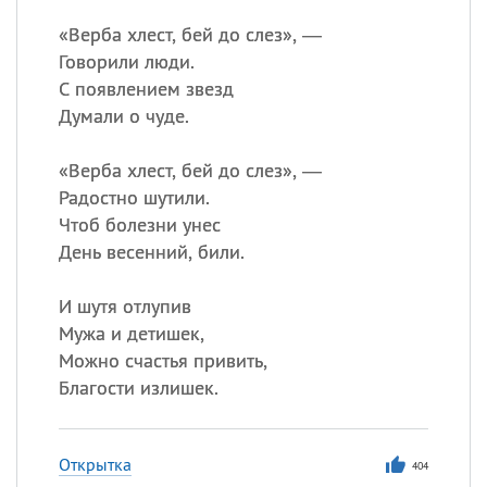
«
В
ерба хлест, бей до слез», —
Говорили люди.
С появлением звезд
Думали о чуде.
«
Верба хлест, бей до слез», —
Радостно шутили.
Чтоб болезни унес
День весенний, били.
И шутя отлупив
Мужа и детишек,
Можно счастья привить,
Благости излишек.
Открытка
404