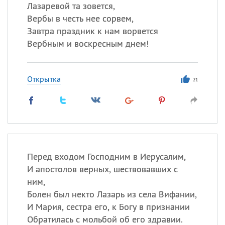
Лазаревой та зовется,
Вербы в честь нее сорвем,
Все
ИМЕНА
Завтра праздник к нам ворвется
Сегодня празднуют именины
Вербным и воскресным днем!
Александр
,
Макар
Открытка
21
Анна
Посмотреть значение
и
происхождение
Перед входом Господним в Иерусалим,
И апостолов верных, шествовавших с
ним,
Болен был некто Лазарь из села Вифании,
И Мария, сестра его, к Богу в признании
Обратилась с мольбой об его здравии.