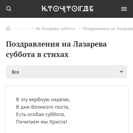
На Лазарева суббота
Поздравления на Лазарева
Все
ПРАЗДНИКИ
Поздравления на Лазарева
08.08
День «Счастье
случается» (Happiness
суббота в стихах
Happens Day)
08.08
День мира в Аугсбурге
Все
08.08
Ермолаев день
09.08
День святого
великомученика
Пантелеймона –
В эту вербную неделю,
покровителя всех
врачей и целителя
В дни Великого поста,
больных
Есть особая суббота,
09.08
День книголюбов (Book
Почитаем мы Христа!
Lovers Day)