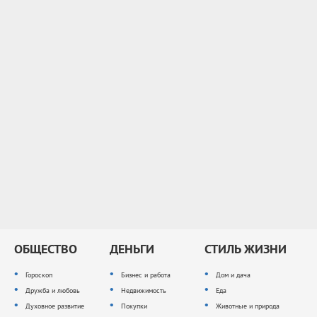
ОБЩЕСТВО
ДЕНЬГИ
СТИЛЬ ЖИЗНИ
Гороскоп
Бизнес и работа
Дом и дача
Дружба и любовь
Недвижимость
Еда
Духовное развитие
Покупки
Животные и природа