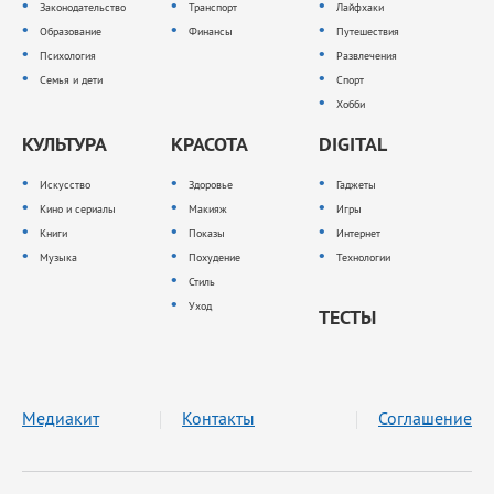
Законодательство
Транспорт
Лайфхаки
Образование
Финансы
Путешествия
Психология
Развлечения
Семья и дети
Спорт
Хобби
КУЛЬТУРА
КРАСОТА
DIGITAL
Искусство
Здоровье
Гаджеты
Кино и сериалы
Макияж
Игры
Книги
Показы
Интернет
Музыка
Похудение
Технологии
Стиль
Уход
ТЕСТЫ
Медиакит
Контакты
Соглашение