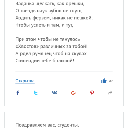
Заданья щелкать, как орешки,
О твердь наук зубов не гнуть,
Ходить ферзем, никак не пешкой,
Все
ИМЕНА
Чтобы успеть и там, и тут,
Сегодня празднуют именины
При этом чтобы не тянулось
Анатолий
, Афанасий,
Борис
«
Хвостов» различных за тобой!
,
Еще
А рдел румянец чтоб на скулах —
Стипендии тебе большой!
Кристина
Открытка
312
Посмотреть значение
и
происхождение
Поздравляем вас, студенты,