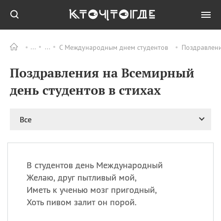
С Международным днем студентов
Поздравлени
Все
ПРАЗДНИКИ
Поздравления на Всемирный
06.08
Преображение
Господне у западных
день студентов в стихах
христиан
06.08
День памяти
благоверных князей
Все
Бориса и Глеба, во
святом Крещении
Романа и Давида
07.08
День ассирийских
В студентов день Международный
мучеников
Желаю, друг пытливый мой,
07.08
Национальный день
Иметь к ученью мозг пригодный,
маяка
Хоть пивом залит он порой.
07.08
Годовщина битвы при
Бояка