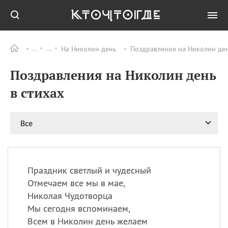
На Николин день
Поздравления на Николин ден
Все
ПРАЗДНИКИ
Поздравления на Николин день
06.08
Преображение
Господне у западных
в стихах
христиан
06.08
День памяти
благоверных князей
Все
Бориса и Глеба, во
святом Крещении
Романа и Давида
07.08
День ассирийских
Праздник светлый и чудесный
мучеников
Отмечаем все мы в мае,
07.08
Национальный день
Николая Чудотворца
маяка
Мы сегодня вспоминаем,
07.08
Годовщина битвы при
Всем в Николин день желаем
Бояка