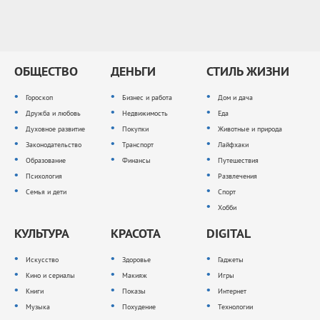
ОБЩЕСТВО
ДЕНЬГИ
СТИЛЬ ЖИЗНИ
Гороскоп
Бизнес и работа
Дом и дача
Дружба и любовь
Недвижимость
Еда
Духовное развитие
Покупки
Животные и природа
Законодательство
Транспорт
Лайфхаки
Образование
Финансы
Путешествия
Психология
Развлечения
Семья и дети
Спорт
Хобби
КУЛЬТУРА
КРАСОТА
DIGITAL
Искусство
Здоровье
Гаджеты
Кино и сериалы
Макияж
Игры
Книги
Показы
Интернет
Музыка
Похудение
Технологии