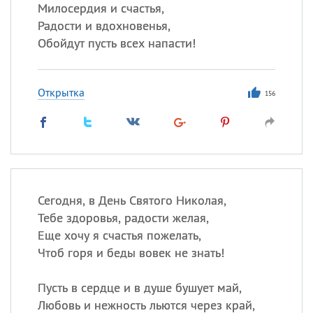
Милосердия и счастья,
Радости и вдохновенья,
Обойдут пусть всех напасти!
Все
ИМЕНА
Сегодня празднуют именины
Открытка
156
Анатолий
, Афанасий,
Борис
,
Еще
Кристина
Сегодня, в День Святого Николая,
Посмотреть значение
и
Тебе здоровья, радости желая,
происхождение
Еще хочу я счастья пожелать,
Чтоб горя и беды вовек не знать!
Пусть в сердце и в душе бушует май,
Любовь и нежность льются через край,