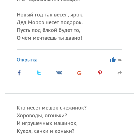
Все
ИМЕНА
Сегодня празднуют именины
Новый год так весел, ярок.
Дед Мороз несет подарок.
Пусть под ёлкой будет то,
Сергей
, Теодор,
Федор
О чём мечтаешь ты давно!
Посмотреть значение
и
происхождение
Открытка
189
Кто несет мешок снежинок?
Хороводы, огоньки?
И игрушечных машинок,
Кукол, санки и коньки?