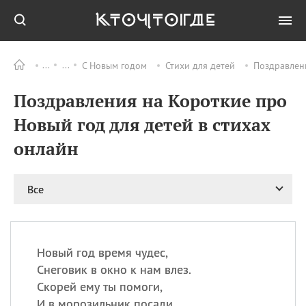
С Новым годом
Стихи для детей
Поздравлени
Все
ПРАЗДНИКИ
Поздравления на Короткие про
09.08
День памяти жертв
атомной
Новый год для детей в стихах
бомбардировки
Нагасаки
онлайн
09.08
День переплетов
09.08
Национальный женский
Все
день
09.08
Национальный день
рисового пудинга
09.08
День Дымняшки
Новый год время чудес,
(Smokey Bear Day)
Снеговик в окно к нам влез.
Скорей ему ты помоги,
И в морозильник посади.