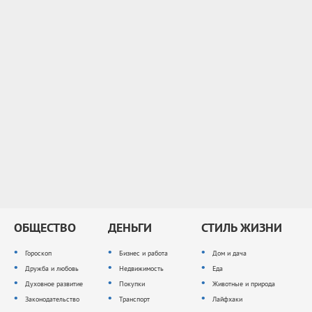
ОБЩЕСТВО
ДЕНЬГИ
СТИЛЬ ЖИЗНИ
Гороскоп
Бизнес и работа
Дом и дача
Дружба и любовь
Недвижимость
Еда
Духовное развитие
Покупки
Животные и природа
Законодательство
Транспорт
Лайфхаки