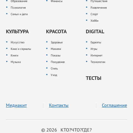
Образование
Финансы
Путешествия
Психология
Развлечения
Семья и дети
Спорт
Хобби
КУЛЬТУРА
КРАСОТА
DIGITAL
Искусство
Здоровье
Гаджеты
Кино и сериалы
Макияж
Игры
Книги
Показы
Интернет
Музыка
Похудение
Технологии
Стиль
Уход
ТЕСТЫ
Медиакит
Контакты
Соглашение
© 2026 КТО?ЧТО?ГДЕ?