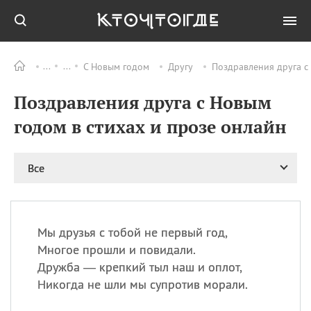
С Новым годом
Другу
Поздравления друга с
Все
ПРАЗДНИКИ
Поздравления друга с Новым
08.08
День «Счастье
случается» (Happiness
годом в стихах и прозе онлайн
Happens Day)
08.08
День мира в Аугсбурге
Все
08.08
Ермолаев день
09.08
День святого
великомученика
Пантелеймона –
Мы друзья с тобой не первый год,
покровителя всех
врачей и целителя
Многое прошли и повидали.
больных
Дружба — крепкий тыл наш и оплот,
09.08
День книголюбов (Book
Никогда не шли мы супротив морали.
Lovers Day)