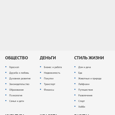
ОБЩЕСТВО
ДЕНЬГИ
СТИЛЬ ЖИЗНИ
Гороскоп
Бизнес и работа
Дом и дача
Дружба и любовь
Недвижимость
Еда
Духовное развитие
Покупки
Животные и природа
Законодательство
Транспорт
Лайфхаки
Образование
Финансы
Путешествия
Психология
Развлечения
Семья и дети
Спорт
Хобби