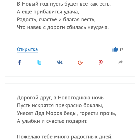
В Новый год пусть будет все как есть,
А еще прибавится удача,
Все
ИМЕНА
Радость, счастье и благая весть,
Сегодня празднуют именины
Что навек с дороги сбилась неудача.
Александр
,
Макар
Открытка
57
Анна
Посмотреть значение
и
происхождение
Дорогой друг, в Новогоднюю ночь
Пусть искрятся прекрасно бокалы,
Унесет Дед Мороз беды, горести прочь,
А улыбки и счастье подарит.
Пожелаю тебе много радостных дней,