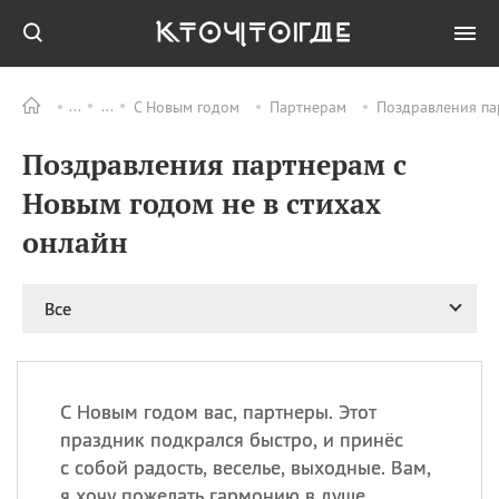
С Новым годом
Партнерам
Поздравления па
Все
ПРАЗДНИКИ
Поздравления партнерам с
08.08
День «Счастье
случается» (Happiness
Новым годом не в стихах
Happens Day)
онлайн
08.08
День мира в Аугсбурге
08.08
Ермолаев день
09.08
День святого
Все
великомученика
Пантелеймона –
покровителя всех
врачей и целителя
С Новым годом вас, партнеры. Этот
больных
праздник подкрался быстро, и принёс
09.08
День книголюбов (Book
с собой радость, веселье, выходные. Вам,
Lovers Day)
я хочу пожелать гармонию в душе,