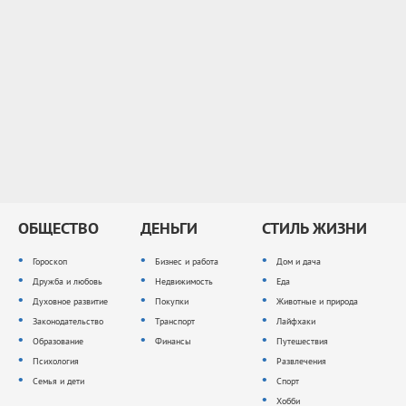
ОБЩЕСТВО
ДЕНЬГИ
СТИЛЬ ЖИЗНИ
Гороскоп
Бизнес и работа
Дом и дача
Дружба и любовь
Недвижимость
Еда
Духовное развитие
Покупки
Животные и природа
Законодательство
Транспорт
Лайфхаки
Образование
Финансы
Путешествия
Психология
Развлечения
Семья и дети
Спорт
Хобби