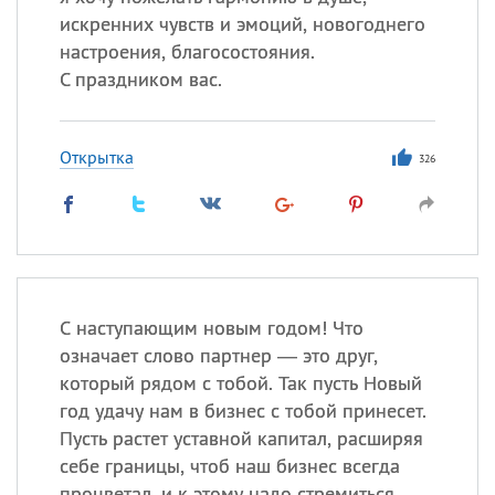
искренних чувств и эмоций, новогоднего
Все
ИМЕНА
настроения, благосостояния.
С праздником вас.
Сегодня празднуют именины
Александр
,
Макар
Открытка
326
Анна
Посмотреть значение
и
происхождение
С наступающим новым годом! Что
означает слово партнер — это друг,
который рядом с тобой. Так пусть Новый
год удачу нам в бизнес с тобой принесет.
Пусть растет уставной капитал, расширяя
себе границы, чтоб наш бизнес всегда
процветал, и к этому надо стремиться