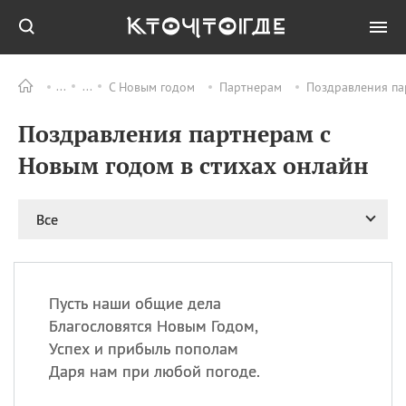
С Новым годом
Партнерам
Поздравления па
Все
ПРАЗДНИКИ
Поздравления партнерам с
06.08
Преображение
Господне у западных
Новым годом в стихах онлайн
христиан
06.08
День памяти
благоверных князей
Все
Бориса и Глеба, во
святом Крещении
Романа и Давида
07.08
День ассирийских
Пусть наши общие дела
мучеников
Благословятся Новым Годом,
07.08
Национальный день
Успех и прибыль пополам
маяка
Даря нам при любой погоде.
07.08
Годовщина битвы при
Бояка