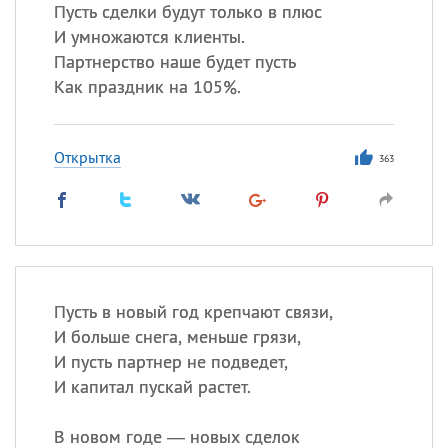
Пусть сделки будут только в плюс
И умножаются клиенты.
Партнерство наше будет пусть
Все
ИМЕНА
Как праздник на 105%.
Сегодня празднуют именины
Открытка
Анатолий
, Афанасий,
Борис
363
,
Еще
Кристина
Посмотреть значение
и
Пусть в новый год крепчают связи,
происхождение
И больше снега, меньше грязи,
И пусть партнер не подведет,
И капитал пускай растет.
В новом годе — новых сделок