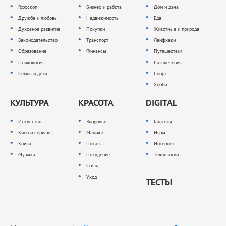
Гороскоп
Бизнес и работа
Дом и дача
Дружба и любовь
Недвижимость
Еда
Духовное развитие
Покупки
Животные и природа
Законодательство
Транспорт
Лайфхаки
Образование
Финансы
Путешествия
Психология
Развлечения
Семья и дети
Спорт
Хобби
КУЛЬТУРА
КРАСОТА
DIGITAL
Искусство
Здоровье
Гаджеты
Кино и сериалы
Макияж
Игры
Книги
Показы
Интернет
Музыка
Похудение
Технологии
Стиль
Уход
ТЕСТЫ