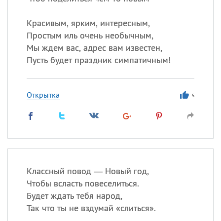
Все
ИМЕНА
Сегодня празднуют именины
Красивым, ярким, интересным,
Простым иль очень необычным,
Мы ждем вас, адрес вам известен,
Сергей
, Теодор,
Федор
Пусть будет праздник симпатичным!
Посмотреть значение
и
происхождение
Открытка
5
Классный повод — Новый год,
Чтобы всласть повеселиться.
Будет ждать тебя народ,
Так что ты не вздумай «слиться».