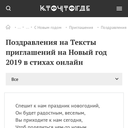
С Новым годом
Приглашения
Поздравления 
Все
ПРАЗДНИКИ
Поздравления на Тексты
09.08
День памяти жертв
атомной
приглашений на Новый год
бомбардировки
Нагасаки
2019 в стихах онлайн
09.08
День переплетов
09.08
Национальный женский
Все
день
09.08
Национальный день
рисового пудинга
09.08
День Дымняшки
Спешит к нам праздник новогодний,
(Smokey Bear Day)
Он будет радостным, веселым,
Вы приходите к нам сегодня,
Чтоб поделиться чем-то новым