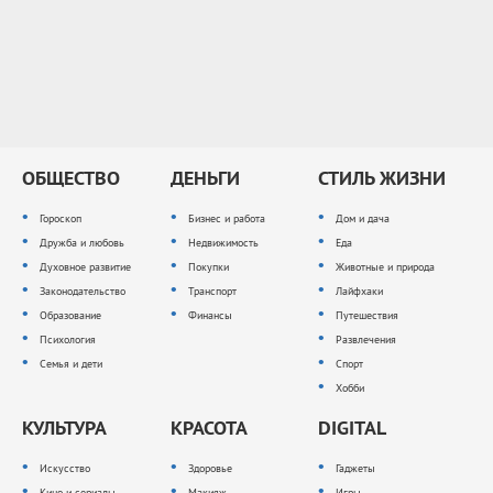
ОБЩЕСТВО
ДЕНЬГИ
СТИЛЬ ЖИЗНИ
Гороскоп
Бизнес и работа
Дом и дача
Дружба и любовь
Недвижимость
Еда
Духовное развитие
Покупки
Животные и природа
Законодательство
Транспорт
Лайфхаки
Образование
Финансы
Путешествия
Психология
Развлечения
Семья и дети
Спорт
Хобби
КУЛЬТУРА
КРАСОТА
DIGITAL
Искусство
Здоровье
Гаджеты
Кино и сериалы
Макияж
Игры