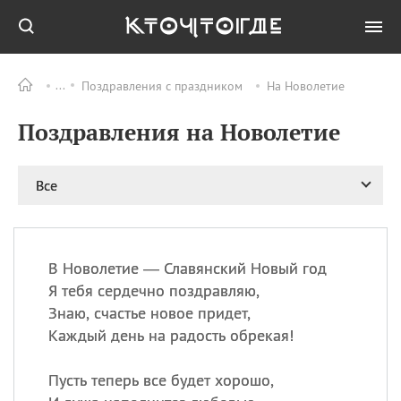
Поздравления с праздником
На Новолетие
Все
ПРАЗДНИКИ
Поздравления на Новолетие
06.08
Преображение
Господне у западных
христиан
Все
06.08
День памяти
благоверных князей
Бориса и Глеба, во
святом Крещении
Романа и Давида
В Новолетие — Славянский Новый год
Я тебя сердечно поздравляю,
07.08
День ассирийских
мучеников
Знаю, счастье новое придет,
Каждый день на радость обрекая!
07.08
Национальный день
маяка
Пусть теперь все будет хорошо,
07.08
Годовщина битвы при
Бояка