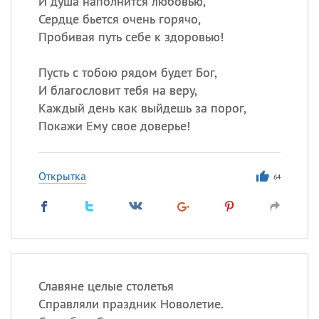
И душа наполнится любовью,
Сердце бьется очень горячо,
Пробивая путь себе к здоровью!
Все
ИМЕНА
Сегодня празднуют именины
Пусть с тобою рядом будет Бог,
И благословит тебя на веру,
Каждый день как выйдешь за порог,
Анатолий
, Афанасий,
Борис
Покажи Ему свое доверье!
,
Еще
Кристина
Открытка
64
Посмотреть значение
и
происхождение
Славяне целые столетья
Справляли праздник Новолетие.