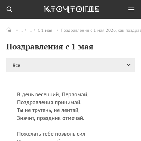
С 1 мая
Поздравления с 1 мая 2026, как поздра
Все
ПРАЗДНИКИ
Поздравления с 1 мая
11.08
Рождество святителя
Николая Чудотворца
11.08
День «мусорной еды»
Все
11.08
День полета на
воздушном шарике
12.08
Курбан Байрам —
праздник
В день весенний, Первомай,
жертвоприношения
Поздравления принимай.
12.08
День
Ты не трутень, не лентяй,
Военно‑воздушных сил
Значит, праздник отмечай.
(День ВВС) РФ
Пожелать тебе позволь сил