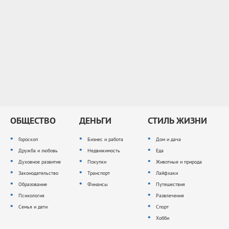
ОБЩЕСТВО
ДЕНЬГИ
СТИЛЬ ЖИЗНИ
Гороскоп
Бизнес и работа
Дом и дача
Дружба и любовь
Недвижимость
Еда
Духовное развитие
Покупки
Животные и природа
Законодательство
Транспорт
Лайфхаки
Образование
Финансы
Путешествия
Психология
Развлечения
Семья и дети
Спорт
Хобби