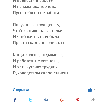
И крепости в работе,
Все
ИМЕНА
И начальника терпеть,
Сегодня празднуют именины
Пусть тебя он не заботит.
Акакий
,
Василий
,
Иван
,
Получать за труд деньгу,
Еще
Чтоб хватило на застолье.
И чтоб жизнь твоя была
Алена
,
Анастасия
,
Просто сказочно фривольна:
Антонина
,
Еще
Когда хочешь, отдыхаешь,
И работать не устанешь,
Посмотреть значение
и
И хоть чуточку трудясь,
происхождение
Руководством скоро станешь!
Открытка
2