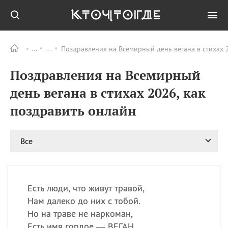
Поздравления на Всемирный день вегана в стихах 
Все
ПРАЗДНИКИ
Поздравления на Всемирный
11.08
Рождество святителя
Николая Чудотворца
день вегана в стихах 2026, как
11.08
День «мусорной еды»
поздравить онлайн
11.08
День полета на
воздушном шарике
12.08
Курбан Байрам —
Все
праздник
жертвоприношения
12.08
День
Военно‑воздушных сил
Есть люди, что живут травой,
(День ВВС) РФ
Нам далеко до них с тобой.
Но на траве не наркоман,
Есть имя гордое — ВЕГАН.