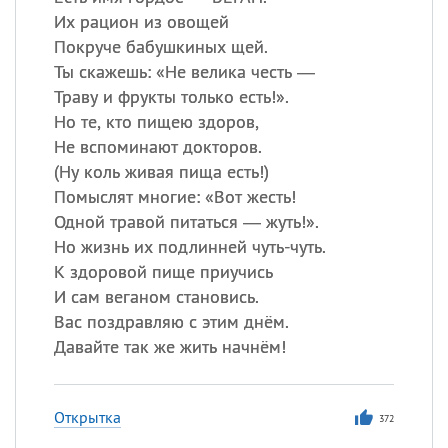
Все
ИМЕНА
Их рацион из овощей
Сегодня празднуют именины
Покруче бабушкиных щей.
Ты скажешь: «Не велика честь —
Траву и фрукты только есть!».
Акакий
,
Василий
,
Иван
,
Но те, кто пищею здоров,
Еще
Не вспоминают докторов.
Алена
,
Анастасия
,
(
Ну коль живая пища есть!)
Антонина
,
Еще
Помыслят многие: «Вот жесть!
Одной травой питаться — жуть!».
Но жизнь их подлинней чуть-чуть.
Посмотреть значение
и
К здоровой пище приучись
происхождение
И сам веганом становись.
Вас поздравляю с этим днём.
Давайте так же жить начнём!
Открытка
372