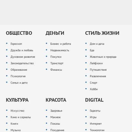
ОБЩЕСТВО
ДЕНЬГИ
СТИЛЬ ЖИЗНИ
Гороскоп
Бизнес и работа
Дом и дача
Дружба и любовь
Недвижимость
Еда
Духовное развитие
Покупки
Животные и природа
Законодательство
Транспорт
Лайфхаки
Образование
Финансы
Путешествия
Психология
Развлечения
Семья и дети
Спорт
Хобби
КУЛЬТУРА
КРАСОТА
DIGITAL
Искусство
Здоровье
Гаджеты
Кино и сериалы
Макияж
Игры
Книги
Показы
Интернет
Музыка
Похудение
Технологии