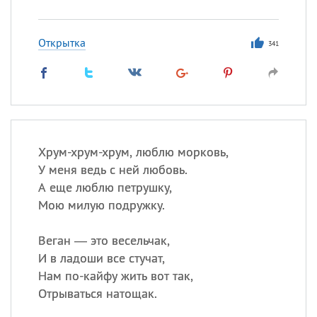
Открытка
341
Хрум-хрум-хрум, люблю морковь,
У меня ведь с ней любовь.
А еще люблю петрушку,
Мою милую подружку.
Веган — это весельчак,
И в ладоши все стучат,
Нам по-кайфу жить вот так,
Отрываться натощак.