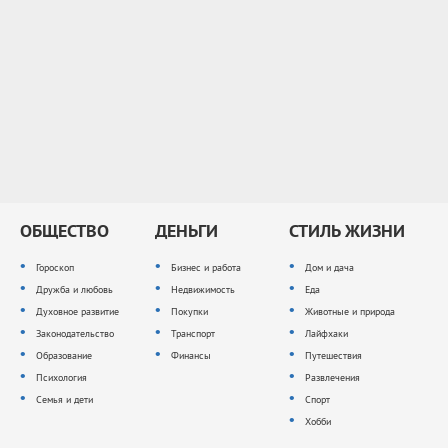
ОБЩЕСТВО
ДЕНЬГИ
СТИЛЬ ЖИЗНИ
Гороскоп
Бизнес и работа
Дом и дача
Дружба и любовь
Недвижимость
Еда
Духовное развитие
Покупки
Животные и природа
Законодательство
Транспорт
Лайфхаки
Образование
Финансы
Путешествия
Психология
Развлечения
Семья и дети
Спорт
Хобби