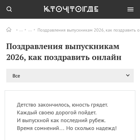
Поздравления выпускникам 2026, как поздравить 
Все
ПРАЗДНИКИ
Поздравления выпускникам
08.08
День «Счастье
случается» (Happiness
2026, как поздравить онлайн
Happens Day)
08.08
День мира в Аугсбурге
Все
08.08
Ермолаев день
09.08
День святого
великомученика
Пантелеймона –
Детство закончилось, юность грядет.
покровителя всех
врачей и целителя
Каждый своею дорогой пойдет.
больных
И выпускной как последний рубеж.
09.08
День книголюбов (Book
Время сомнений… Но сколько надежд!
Lovers Day)