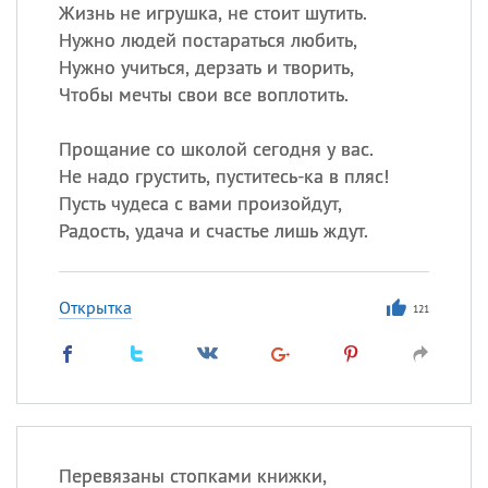
Жизнь не игрушка, не стоит шутить.
Нужно людей постараться любить,
Все
ИМЕНА
Нужно учиться, дерзать и творить,
Сегодня празднуют именины
Чтобы мечты свои все воплотить.
Прощание со школой сегодня у вас.
Александр
,
Макар
Не надо грустить, пуститесь-ка в пляс!
Анна
Пусть чудеса с вами произойдут,
Радость, удача и счастье лишь ждут.
Посмотреть значение
и
происхождение
Открытка
121
Перевязаны стопками книжки,