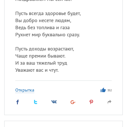
Пусть всегда здоровье будет,
Все
ИМЕНА
Вы добро несете людям,
Ведь без топлива и газа
Сегодня празднуют именины
Рухнет мир буквально сразу.
Анатолий
, Афанасий,
Борис
Пусть доходы возрастают,
,
Еще
Чаще премии бывают.
И за ваш тяжелый труд
Кристина
Уважают вас и чтут.
Посмотреть значение
и
происхождение
Открытка
352