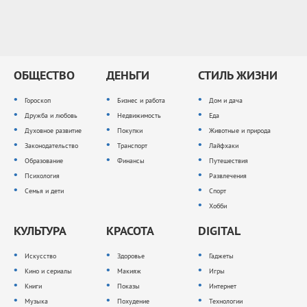
ОБЩЕСТВО
ДЕНЬГИ
СТИЛЬ ЖИЗНИ
Гороскоп
Бизнес и работа
Дом и дача
Дружба и любовь
Недвижимость
Еда
Духовное развитие
Покупки
Животные и природа
Законодательство
Транспорт
Лайфхаки
Образование
Финансы
Путешествия
Психология
Развлечения
Семья и дети
Спорт
Хобби
КУЛЬТУРА
КРАСОТА
DIGITAL
Искусство
Здоровье
Гаджеты
Кино и сериалы
Макияж
Игры
Книги
Показы
Интернет
Музыка
Похудение
Технологии