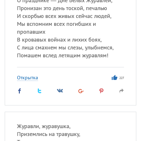
О празднике — Дне Белых Журавлей,
Пронизан это день тоской, печалью
И скорбью всех живых сейчас людей,
Мы вспомним всех погибших и
пропавших
В кровавых войнах и лихих боях,
С лица смахнем мы слезы, улыбнемся,
Помашем вслед летящим журавлям!
Открытка
227
Журавли, журавушка,
Приземлись на травушку,