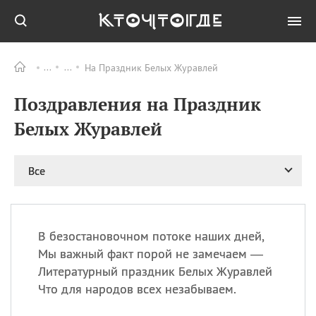
На Праздник Белых Журавлей
Все
ПРАЗДНИКИ
Поздравления на Праздник
11.08
Рождество святителя
Николая Чудотворца
Белых Журавлей
11.08
День «мусорной еды»
11.08
День полета на
Все
воздушном шарике
12.08
Курбан Байрам —
праздник
жертвоприношения
В безостановочном потоке наших дней,
12.08
День
Мы важный факт порой не замечаем —
Военно‑воздушных сил
Литературный праздник Белых Журавлей
(День ВВС) РФ
Что для народов всех незабываем.