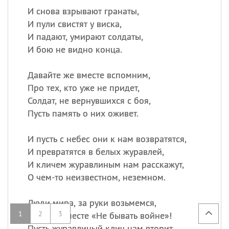
И снова взрывают гранаты,
И пули свистят у виска,
И падают, умирают солдаты,
И бою не видно конца.
Давайте же вместе вспомним,
Про тех, кто уже не придет,
Солдат, не вернувшихся с боя,
Пусть память о них оживет.
И пусть с небес они к нам возвратятся,
И превратятся в белых журавлей,
И кличем журавлиным нам расскажут,
О чем-то неизвестном, неземном.
Люди мира, за руки возьмемся,
1
2
3
Скажем вместе «Не бывать войне»!
Пусть журавлиный клич нам вторит