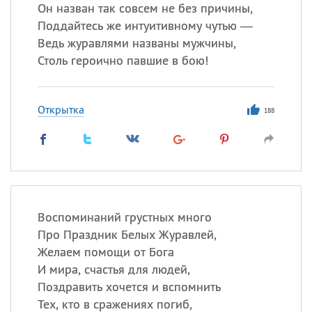
Все
ИМЕНА
Он назван так совсем не без причины,
Поддайтесь же интуитивному чутью —
Сегодня празднуют именины
Ведь журавлями названы мужчины,
Столь героично павшие в бою!
Акакий
,
Василий
,
Иван
,
Еще
Открытка
188
Алена
,
Анастасия
,
Антонина
,
Еще
Посмотреть значение
и
происхождение
Воспоминаний грустных много
Про Праздник Белых Журавлей,
Желаем помощи от Бога
И мира, счастья для людей,
Поздравить хочется и вспомнить
Тех, кто в сражениях погиб,