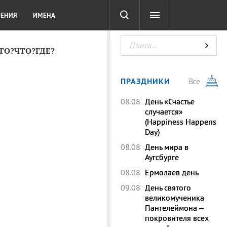
СОТА
DIGITAL
ТЕСТЫ
ЛЕНИЯ
ИМЕНА
КТО?ЧТО?ГДЕ?
ПРАЗДНИКИ
Все
08.08
День «Счастье
случается»
(Happiness Happens
Day)
08.08
День мира в
Аугсбурге
08.08
Ермолаев день
09.08
День святого
великомученика
Пантелеймона –
покровителя всех