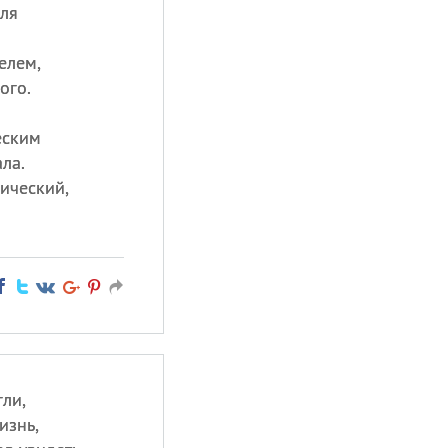
ля
елем,
ого.
еским
ла.
ический,
гли,
изнь,