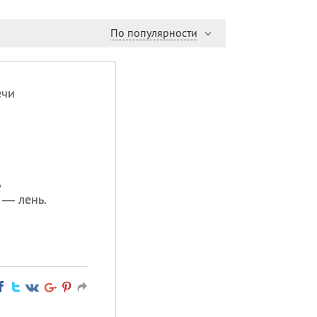
По популярности
ечи
,
 — лень.