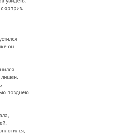
в увидеть,
 сюрприз.
устился
ике он
мнился
 лишен.
ь
ью позднею
ала,
ей.
оплотился,