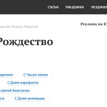
СТИЛЬ ЖИЗНИ
КУЛЬТУРА
КРА
СТАТЬИ
ПРАЗДНИКИ
ПОЗДРАВ
Реклама на 
ждество Иоанна Предтечи
Рождество
ещением
С Часом земли
С Днем аэрофлота
 святой Анастасии
ога
С Днем анимации