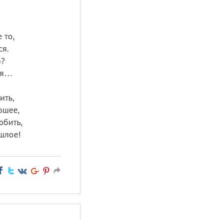
 то,
ся.
о?
ся…
ить,
ошее,
юбить,
шлое!