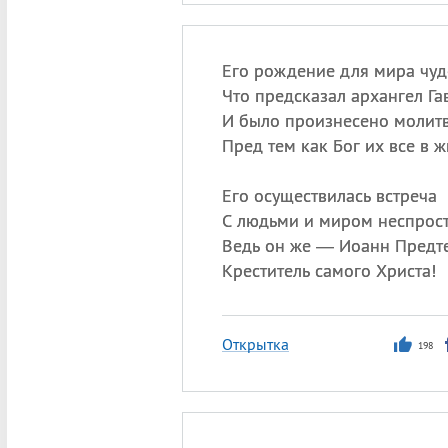
Его рождение для мира чуд
Что предсказал архангел Га
И было произнесено молитв
Пред тем как Бог их все в 
Его осуществилась встреча
С людьми и миром неспрост
Ведь он же — Иоанн Предте
Креститель самого Христа!
Открытка
198