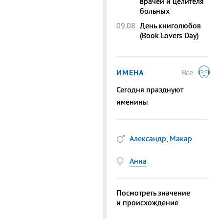
врачей и целителя
больных
09.08
День книголюбов
(Book Lovers Day)
ИМЕНА
Все
Сегодня празднуют
именины
Александр
,
Макар
Анна
Посмотреть значение
и происхождение