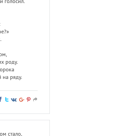
и голосил.
:
ое?»
.
ом,
их роду.
ророка
 на ряду.
ом стало,