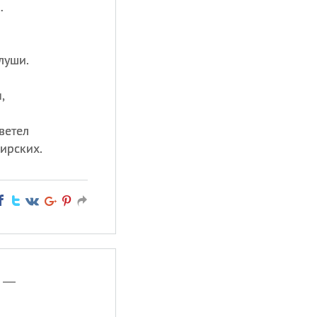
…
луши.
,
ветел
ирских.
» —