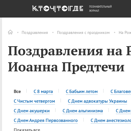
ПОЗНАВАТЕЛЬНЫЙ
ОБЩЕСТВО
ДЕНЬГИ
ЖУРНАЛ
Поздравления
Поздравления с праздником
На Ро
Поздравления на 
Иоанна Предтечи
Все
С 8 марта
С Бабьим летом
С Благов
С Чистым четвергом
С Днем адвокатуры Украины
С Днем акушерки
С Днем альпинизма
С Днем
С Днем Андрея Первозванного
С Днем анестезиол
Показать все