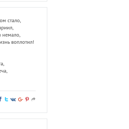
ом стало,
вриил,
 немало,
жизнь воплотил!
а,
ча,