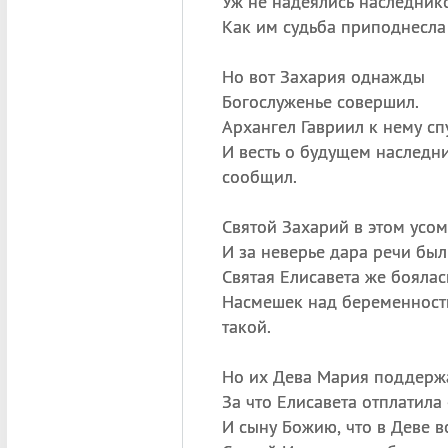
Уж не надеялись наследнико
Как им судьба приподнесла
Но вот Захария однажды
Богослуженье совершил.
Архангел Гавриил к нему сп
И весть о будущем наследн
сообщил.
Святой Захарий в этом усо
И за неверье дара речи был
Святая Елисавета же боялас
Насмешек над беременност
такой.
Но их Дева Мария поддерж
За что Елисавета отплатила 
И сыну Божию, что в Деве в