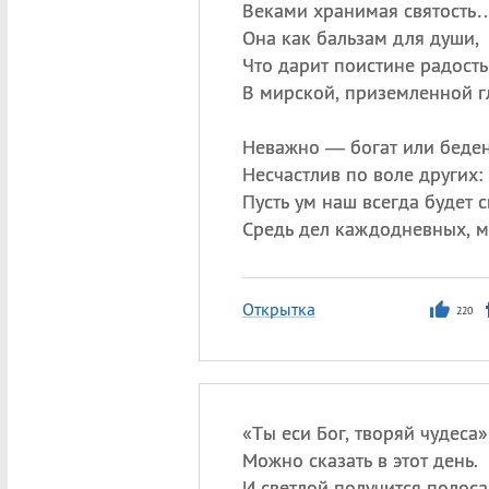
Веками хранимая святость
Она как бальзам для души,
Что дарит поистине радость
В мирской, приземленной г
Неважно — богат или беден
Несчастлив по воле других:
Пусть ум наш всегда будет с
Средь дел каждодневных, м
Открытка
220
«
Т
ы еси Бог, творяй чудеса
Можно сказать в этот день.
И светлой получится полоса