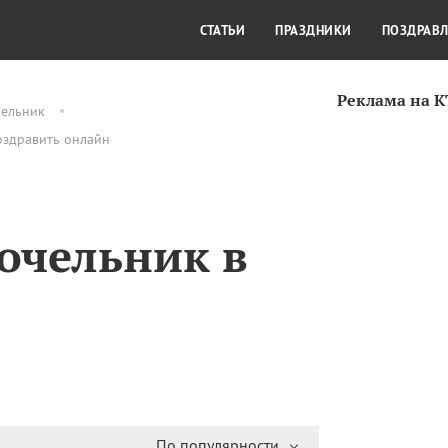
СТИЛЬ ЖИЗНИ
КУЛЬТУРА
КРА
СТАТЬИ
ПРАЗДНИКИ
ПОЗДРАВ
Реклама на 
чельник
оздравить онлайн
очельник в
По популярности