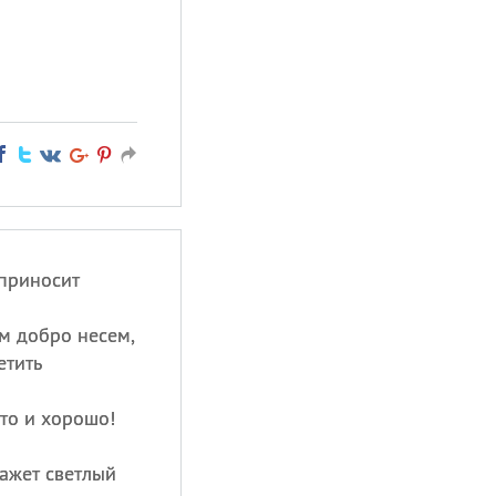
приносит
м добро несем,
етить
то и хорошо!
кажет светлый