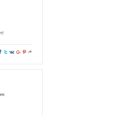
т!
ник