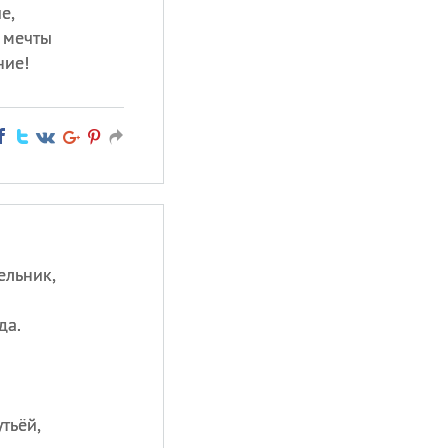
е,
 мечты
ние!
ельник,
да.
утьёй,