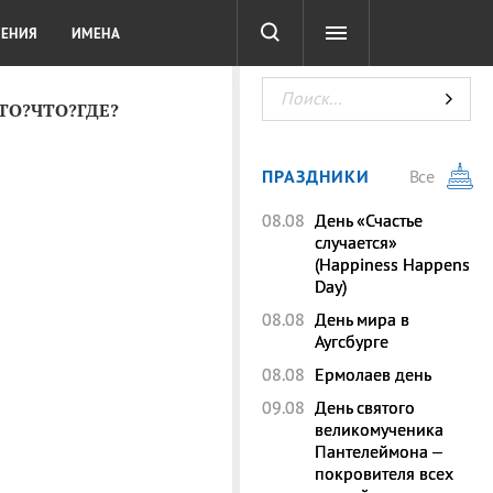
СОТА
DIGITAL
ТЕСТЫ
ЛЕНИЯ
ИМЕНА
КТО?ЧТО?ГДЕ?
ПРАЗДНИКИ
Все
08.08
День «Счастье
случается»
(Happiness Happens
Day)
08.08
День мира в
Аугсбурге
08.08
Ермолаев день
09.08
День святого
великомученика
Пантелеймона –
покровителя всех