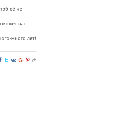
чтоб её не
 сможет вас
ого-много лет!
 —