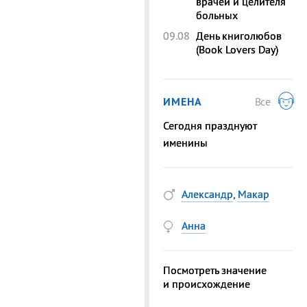
врачей и целителя
больных
09.08
День книголюбов
(Book Lovers Day)
ИМЕНА
Все
Сегодня празднуют
именины
Александр
,
Макар
Анна
Посмотреть значение
и происхождение