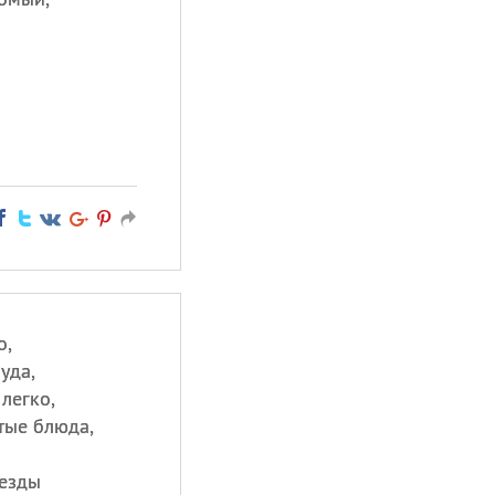
о,
уда,
легко,
тые блюда,
везды