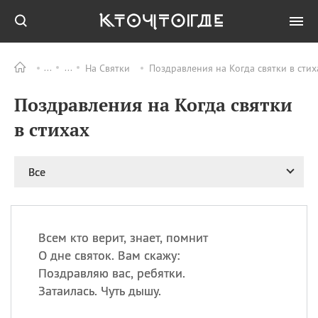
На Святки
Поздравления на Когда святки в стих
Все
ПРАЗДНИКИ
Поздравления на Когда святки
08.08
День «Счастье
случается» (Happiness
в стихах
Happens Day)
08.08
День мира в Аугсбурге
Все
08.08
Ермолаев день
09.08
День святого
великомученика
Пантелеймона –
Всем кто верит, знает, помнит
покровителя всех
врачей и целителя
О дне святок. Вам скажу:
больных
Поздравляю вас, ребятки.
09.08
День книголюбов (Book
Затаилась. Чуть дышу.
Lovers Day)