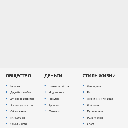
ОБЩЕСТВО
ДЕНЬГИ
СТИЛЬ ЖИЗНИ
Гороскоп
Бизнес и работа
Дом и дача
Дружба и любовь
Недвижимость
Еда
Духовное развитие
Покупки
Животные и природа
Законодательство
Транспорт
Лайфхаки
Образование
Финансы
Путешествия
Психология
Развлечения
Семья и дети
Спорт