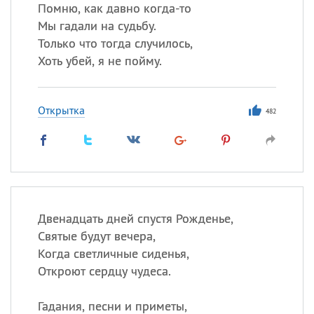
Помню, как давно когда-то
Мы гадали на судьбу.
Все
ИМЕНА
Только что тогда случилось,
Сегодня празднуют именины
Хоть убей, я не пойму.
Александр
,
Макар
Открытка
482
Анна
Посмотреть значение
и
происхождение
Двенадцать дней спустя Рожденье,
Святые будут вечера,
Когда светличные сиденья,
Откроют сердцу чудеса.
Гадания, песни и приметы,