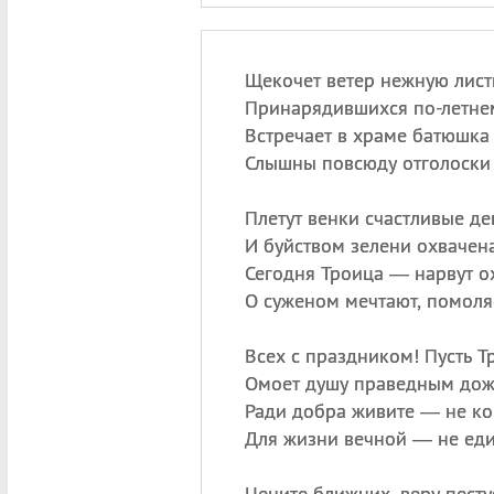
Щекочет ветер нежную лист
Принарядившихся по-летнем
Встречает в храме батюшка 
Слышны повсюду отголоски 
Плетут венки счастливые де
И буйством зелени охвачена
Сегодня Троица — нарвут о
О суженом мечтают, помоля
Всех с праздником! Пусть Т
Омоет душу праведным дож
Ради добра живите — не ко
Для жизни вечной — не ед
Цените ближних, веру песту