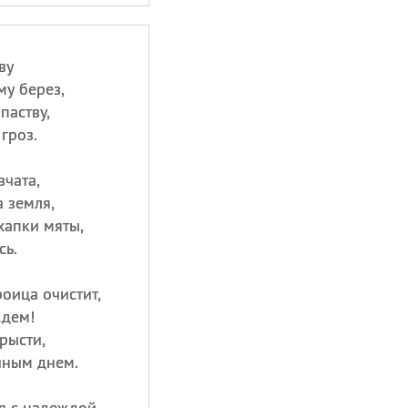
ву
у берез,
паству,
гроз.
вчата,
 земля,
хапки мяты,
сь.
роица очистит,
дем!
рысти,
иным днем.
я с надеждой,