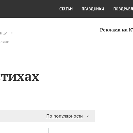
СТИЛЬ ЖИЗНИ
КУЛЬТУРА
КРА
СТАТЬИ
ПРАЗДНИКИ
ПОЗДРАВ
Реклама на 
оицу
нлайн
стихах
По популярности