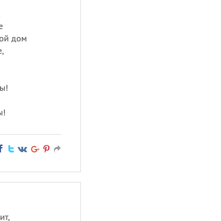
,
е
вой дом
,
ы!
ы!
ит,