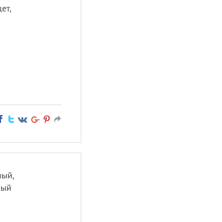
ет,
ный,
ный