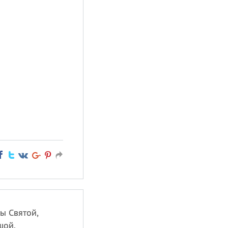
ы Святой,
шой.