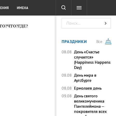
СОТА
DIGITAL
ТЕСТЫ
ЛЕНИЯ
ИМЕНА
КТО?ЧТО?ГДЕ?
ПРАЗДНИКИ
Все
08.08
День «Счастье
случается»
(Happiness Happens
Day)
08.08
День мира в
Аугсбурге
08.08
Ермолаев день
09.08
День святого
великомученика
Пантелеймона –
покровителя всех