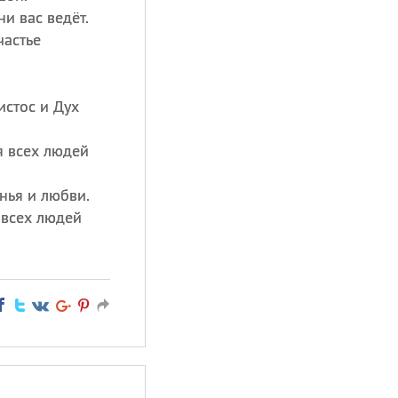
ни вас ведёт.
частье
истос и Дух
я всех людей
нья и любви.
 всех людей