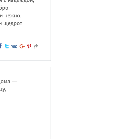
бро.
и нежно,
и щедрот!
 дома —
цу,