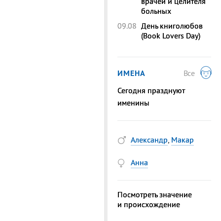
врачей и целителя
больных
09.08
День книголюбов
(Book Lovers Day)
ИМЕНА
Все
Сегодня празднуют
именины
Александр
,
Макар
Анна
Посмотреть значение
и происхождение