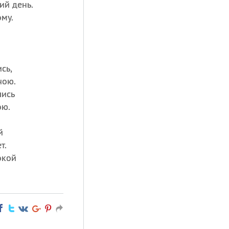
ий день.
му.
сь,
чою.
лись
ою.
й
т.
окой