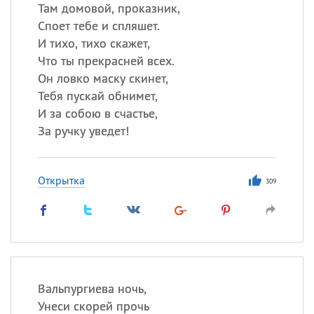
Все
ИМЕНА
Там домовой, проказник,
Споет тебе и спляшет.
Сегодня празднуют именины
И тихо, тихо скажет,
Что ты прекрасней всех.
Герман
,
Иван
,
Клим
,
Еще
Он ловко маску скинет,
Тебя пускай обнимет,
Анфиса
И за собою в счастье,
За ручку уведет!
Посмотреть значение
и
происхождение
Открытка
309
Вальпургиева ночь,
Унеси скорей прочь