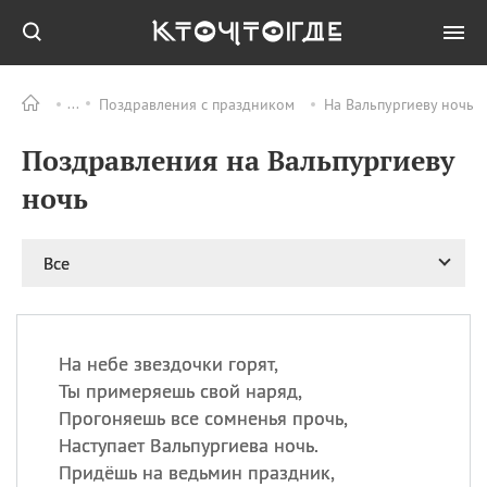
Поздравления с праздником
На Вальпургиеву ночь
Все
ПРАЗДНИКИ
Поздравления на Вальпургиеву
09.08
День памяти
великомученика и
ночь
целителя Пантелеимона
11.08
Рождество святителя
Николая Чудотворца
Все
11.08
День «мусорной еды»
11.08
День полета на
воздушном шарике
На небе звездочки горят,
11.08
День Святой Клары —
Ты примеряешь свой наряд,
покровительницы
Прогоняешь все сомненья прочь,
телевидения
Наступает Вальпургиева ночь.
Придёшь на ведьмин праздник,