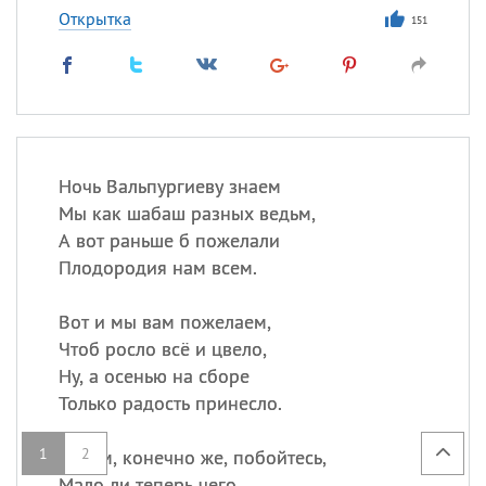
Открытка
151
Ночь Вальпургиеву знаем
Мы как шабаш разных ведьм,
А вот раньше б пожелали
Плодородия нам всем.
Вот и мы вам пожелаем,
Чтоб росло всё и цвело,
Ну, а осенью на сборе
Только радость принесло.
1
2
Ведьм, конечно же, побойтесь,
Мало ли теперь чего,